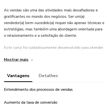
As vendas são uma das atividades mais desafiadoras e
gratificantes no mundo dos negócios. Ser um(a)
vendedor(a) bem-sucedido(a) requer não apenas técnicas e
estratégias, mas também uma abordagem orientada para
o relacionamento e a satisfação do cliente.
Este curso foi cuidadosamente desenvolvido para atender
tanto a vendedores iniciantes quanto aos experientes que
Mostrar mais
buscam aprimorar suas habilidades.
Vantagens
Detalhes
Entendimento dos processos de vendas
Aumento da taxa de conversão