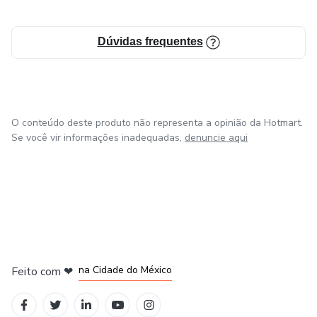
Dúvidas frequentes
O conteúdo deste produto não representa a opinião da Hotmart.
Se você vir informações inadequadas,
denuncie aqui
em Bogotá
em Amsterdam
em Madrid
na Cidade do México
Feito com
❤
em Belo Horizonte