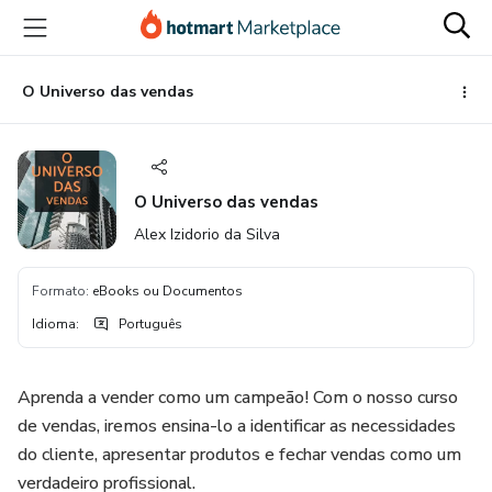
Ir
Ir
Ir
para
para
para
o
o
o
conteúdo
pagamento
rodapé
O Universo das vendas
principal
O Universo das vendas
Alex Izidorio da Silva
Formato
:
eBooks ou Documentos
Idioma
:
Português
Aprenda a vender como um campeão! Com o nosso curso
de vendas, iremos ensina-lo a identificar as necessidades
do cliente, apresentar produtos e fechar vendas como um
verdadeiro profissional.