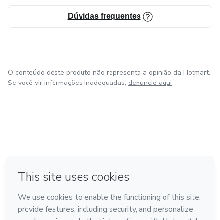
Dúvidas frequentes
O conteúdo deste produto não representa a opinião da Hotmart.
Se você vir informações inadequadas,
denuncie aqui
em Madrid
em Amsterdam
Feito com
❤
em Belo Horizonte
na Cidade do México
em Bogotá