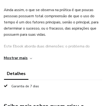
Ainda assim, o que se observa na prática é que poucas
pessoas possuem total compreensão de que o uso do
tempo é um dos fatores principais, senão o principal, para
determinar o sucesso, ou o fracasso, das aspirações que
possuem para suas vidas.
Este Ebook aborda duas dimensões: o problema do
desperdício de tempo, analisando as principais distrações
Mostrar mais
que o causam; e as soluções para evitar a perda e usar este
recurso de forma alinhada com os objetivos de cada um,
aumentando assim a probabilidade de alcançá-los.
Detalhes
Autor Márcio Simioni
Garantia de 7 dias