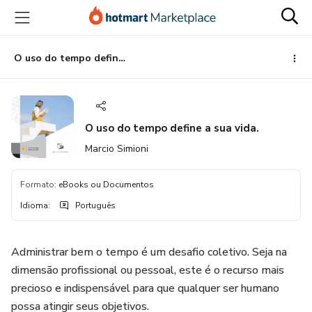
Ir
Ir
Ir
para
para
para
o
o
o
conteúdo
pagamento
rodapé
O uso do tempo define a sua vida.
principal
O uso do tempo define a sua vida.
Marcio Simioni
Formato
:
eBooks ou Documentos
Idioma
:
Português
Administrar bem o tempo é um desafio coletivo. Seja na
dimensão profissional ou pessoal, este é o recurso mais
precioso e indispensável para que qualquer ser humano
possa atingir seus objetivos.