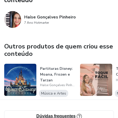
conteúdo
Haíse Gonçalves Pinheiro
7 Ano Hotmarter
Outros produtos de quem criou esse
conteúdo
Partituras Disney:
T
Moana, Frozen e
Tarzan
Haíse Gonçalves Pinheiro
Música e Artes
Dúvidas frequentes