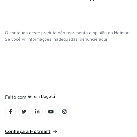
O conteúdo deste produto não representa a opinião da Hotmart.
Se você vir informações inadequadas,
denuncie aqui
em Amsterdam
em Madrid
em Bogotá
Feito com
❤
em Belo Horizonte
na Cidade do México
Conheça a Hotmart