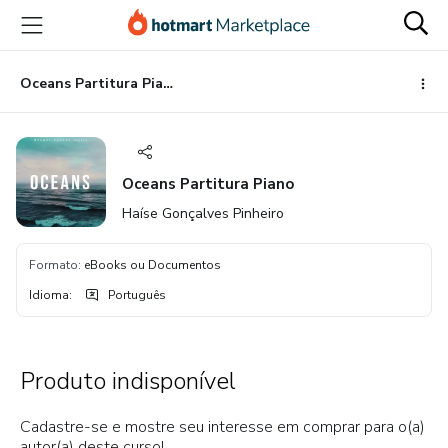
Ir
Ir
Ir
para
para
para
o
o
o
conteúdo
pagamento
rodapé
Oceans Partitura Piano
principal
Oceans Partitura Piano
Haíse Gonçalves Pinheiro
Formato
:
eBooks ou Documentos
Idioma
:
Português
Produto indisponível
Cadastre-se e mostre seu interesse em comprar para o(a)
autor(a) deste curso!