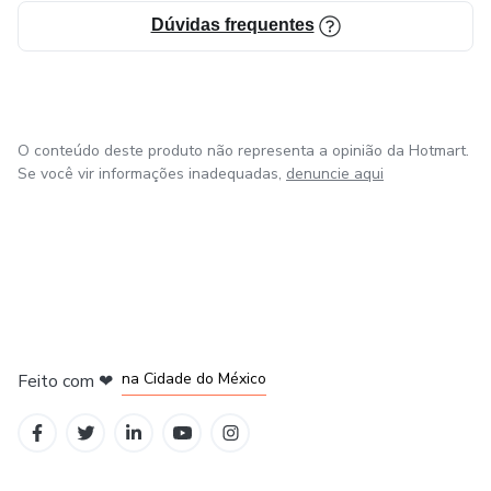
Dúvidas frequentes
O conteúdo deste produto não representa a opinião da Hotmart.
Se você vir informações inadequadas,
denuncie aqui
em Bogotá
em Amsterdam
em Madrid
na Cidade do México
Feito com
❤
em Belo Horizonte