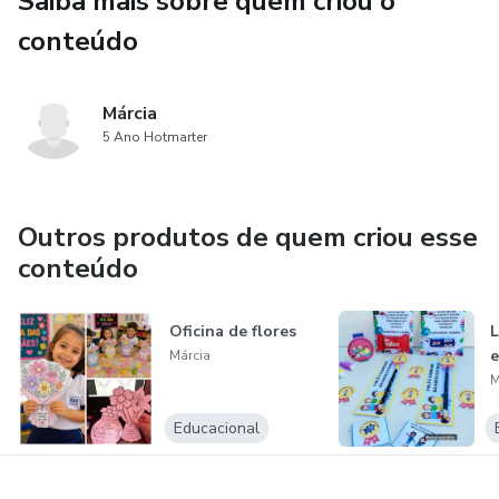
Saiba mais sobre quem criou o
*Por apenas 8,00*
conteúdo
Márcia
5 Ano Hotmarter
Outros produtos de quem criou esse
conteúdo
Oficina de flores
L
e
Márcia
M
Educacional