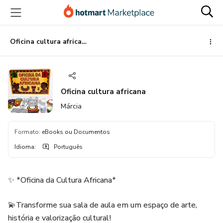
Ir
Ir
Ir
para
para
para
o
o
o
conteúdo
pagamento
rodapé
Oficina cultura africana
principal
Oficina cultura africana
Márcia
Formato
:
eBooks ou Documentos
Idioma
:
Português
✨ *Oficina da Cultura Africana*
💫Transforme sua sala de aula em um espaço de arte,
história e valorização cultural!