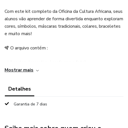
Com este kit completo da Oficina da Cultura Africana, seus
alunos vão aprender de forma divertida enquanto exploram
cores, símbolos, máscaras tradicionais, colares, braceletes
e muito mais!
🪇 O arquivo contém :
✅ 1 cartaz decorativo ( conforme a foto)
Mostrar mais
✅ Máscaras colorida e para colorir
Detalhes
✅ Pulseiras coloridas e para colorir
Garantia de 7 dias
✅ Colar coloridos e para colorir
✅Arquivo com 28 pág