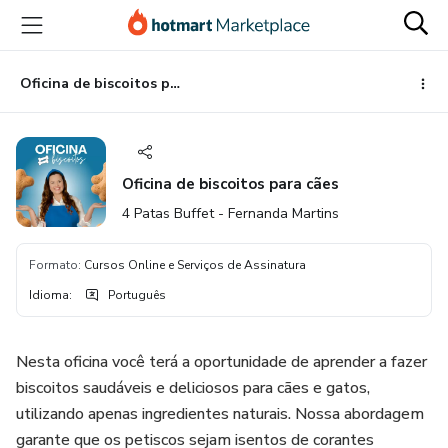
Ir
Ir
Ir
para
para
para
o
o
o
conteúdo
pagamento
rodapé
Oficina de biscoitos para cães
principal
Oficina de biscoitos para cães
4 Patas Buffet - Fernanda Martins
Formato
:
Cursos Online e Serviços de Assinatura
Idioma
:
Português
Nesta oficina você terá a oportunidade de aprender a fazer
biscoitos saudáveis e deliciosos para cães e gatos,
utilizando apenas ingredientes naturais. Nossa abordagem
garante que os petiscos sejam isentos de corantes