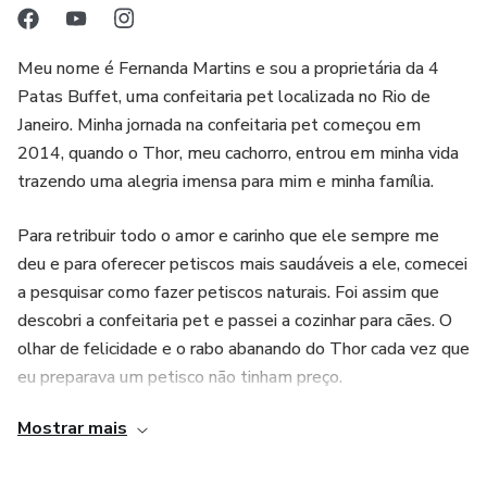
Meu nome é Fernanda Martins e sou a proprietária da 4
Patas Buffet, uma confeitaria pet localizada no Rio de
Janeiro. Minha jornada na confeitaria pet começou em
2014, quando o Thor, meu cachorro, entrou em minha vida
trazendo uma alegria imensa para mim e minha família.
Para retribuir todo o amor e carinho que ele sempre me
deu e para oferecer petiscos mais saudáveis a ele, comecei
a pesquisar como fazer petiscos naturais. Foi assim que
descobri a confeitaria pet e passei a cozinhar para cães. O
olhar de felicidade e o rabo abanando do Thor cada vez que
eu preparava um petisco não tinham preço.
Mostrar mais
Percebi que estava no caminho certo e que poderia levar
essa alegria para outros pets e tutores e em 2020, decidi