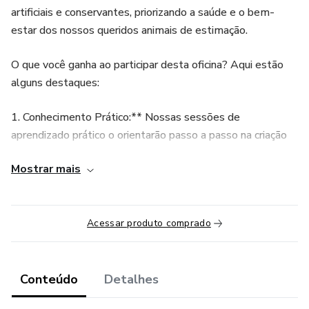
artificiais e conservantes, priorizando a saúde e o bem-
estar dos nossos queridos animais de estimação.
O que você ganha ao participar desta oficina? Aqui estão
alguns destaques:
1. Conhecimento Prático:** Nossas sessões de
aprendizado prático o orientarão passo a passo na criação
desses petiscos especiais. Desde a seleção dos
Mostrar mais
ingredientes até as técnicas de preparo, você ganhará uma
compreensão completa de todo o processo.
2. Ingredientes Naturais:** Acreditamos na importância de
Acessar produto comprado
fornecer aos nossos animais alimentos de qualidade. Ao
dominar a arte de criar petiscos com ingredientes naturais,
você estará contribuindo para a saúde e felicidade deles.
Conteúdo
Detalhes