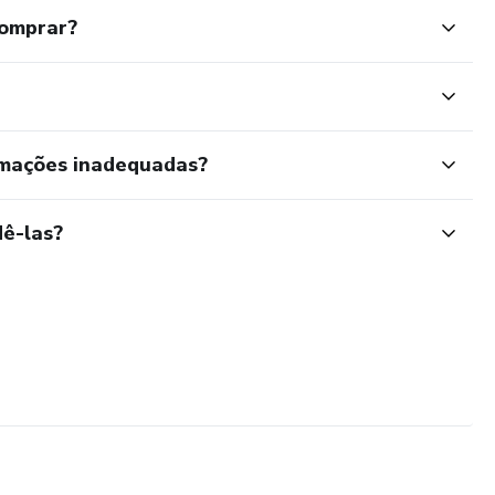
comprar?
rmações inadequadas?
ê-las?