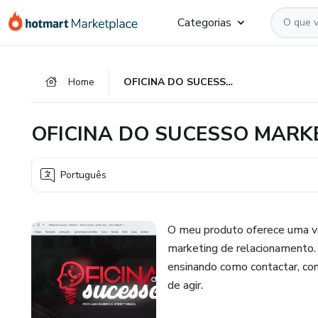
Ir
Ir
Ir
Categorias
para
para
para
o
o
o
conteúdo
pagamento
rodapé
Home
OFICINA DO SUCESSO MARKETING DE RELACIONAMENTO
principal
OFICINA DO SUCESSO MARK
Português
O meu produto oferece uma ve
marketing de relacionamento. 
ensinando como contactar, con
de agir.