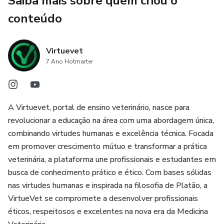
Saiba mais sobre quem criou o
⚠️ A maioria dos laboratórios ainda sofre na 2ª era, sequer
têm controle de qualidade.
conteúdo
3ª era
Virtuevet
7 Ano Hotmarter
O melhor momento para se destacar. Estamos no início da
3ª era. Não basta só saber fazer exames, você precisa
pensar o laboratório como EMPRESA e dominar as 3
habilidades mais importantes para o sucesso do seu
A Virtuevet, portal de ensino veterinário, nasce para
negócio: gestão, marketing e vendas.
revolucionar a educação na área com uma abordagem única,
combinando virtudes humanas e excelência técnica. Focada
Não fique para trás na evolução do seu laboratório. A 3ª
em promover crescimento mútuo e transformar a prática
era já começou e apenas os laboratórios preparados vão
veterinária, a plataforma une profissionais e estudantes em
prosperar nos próximos anos.
busca de conhecimento prático e ético. Com bases sólidas
nas virtudes humanas e inspirada na filosofia de Platão, a
VirtueVet se compromete a desenvolver profissionais
éticos, respeitosos e excelentes na nova era da Medicina