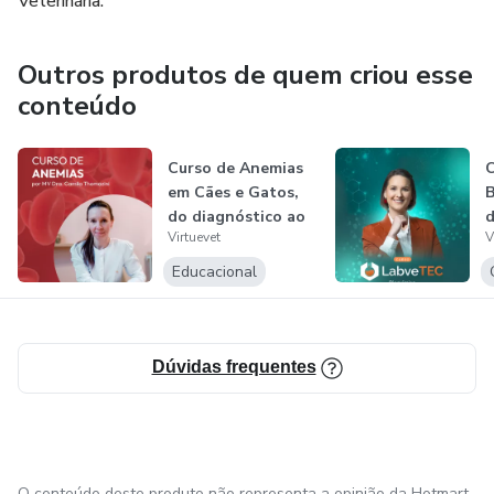
Veterinária.
Outros produtos de quem criou esse
conteúdo
Curso de Anemias
C
em Cães e Gatos,
B
do diagnóstico ao
d
Virtuevet
V
tratamen...
Educacional
Dúvidas frequentes
O conteúdo deste produto não representa a opinião da Hotmart.