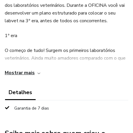
dos laboratórios veterinários. Durante a OFICINA você vai
desenvolver um plano estruturado para colocar o seu
labvet na 3ª era, antes de todos os concorrentes.
1ª era
O começo de tudo! Surgem os primeiros laboratórios
veterinários. Ainda muito amadores comparado com o que
conhecemos hoje em dia.
Mostrar mais
2ª era
Detalhes
A profissionalização da operação.Os técnicos e medvets
começam a ter mais responsabilidade no laboratório. Os
Garantia de 7 dias
exames começam a ter mais controle, a qualidade sobe e
os erros diminuem.