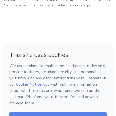
Se você vir informações inadequadas,
denuncie aqui
em Amsterdam
em Madrid
em Bogotá
Feito com
❤
em Belo Horizonte
na Cidade do México
Conheça a Hotmart
Idioma
Português