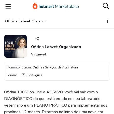
Ir
Ir
Ir
para
para
para
o
o
o
conteúdo
pagamento
rodapé
Oficina Labvet Organizado
principal
Oficina Labvet Organizado
Virtuevet
Formato
:
Cursos Online e Serviços de Assinatura
Idioma
:
Português
Oficina 100% on-line e AO VIVO, você vai sair com o
DIAGNÓSTICO do que está errado no seu laboratório
veterinário e um PLANO PRÁTICO para implementar nos
próximos 12 meses. Estamos no início de uma nova era