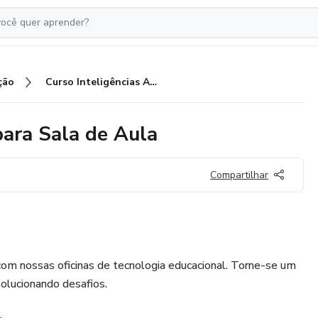
ção
Curso Inteligências Artificiais para Sala de Aula
 para Sala de Aula
Compartilhar
com nossas oficinas de tecnologia educacional. Torne-se um
 solucionando desafios.