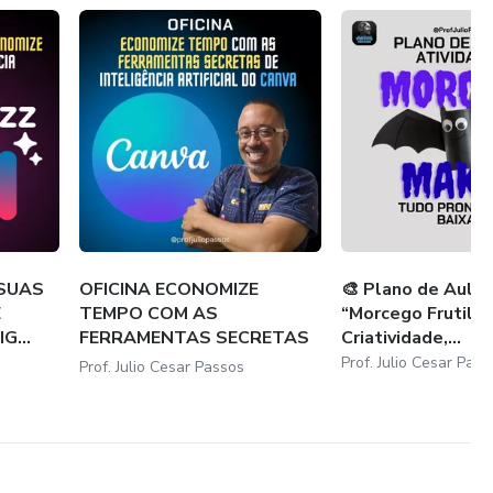
 SUAS
OFICINA ECONOMIZE
🎨 Plano de Aula 
E
TEMPO COM AS
“Morcego Frutilin
G...
FERRAMENTAS SECRETAS
Criatividade,...
DE INTEL...
Prof. Julio Cesar Pass
Prof. Julio Cesar Passos