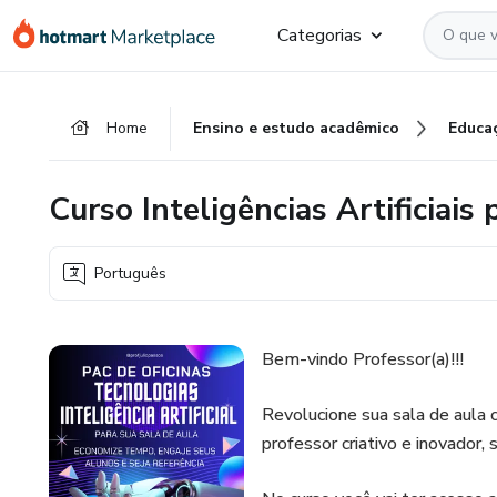
Ir
Ir
Ir
Categorias
para
para
para
o
o
o
conteúdo
pagamento
rodapé
Home
Ensino e estudo acadêmico
Educa
principal
Curso Inteligências Artificiais
Português
Bem-vindo Professor(a)!!!
Revolucione sua sala de aula 
professor criativo e inovador,