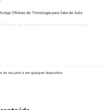
:
sApp Oficinas de Tecnologia para Sala de Aula
o Básico ao Avançado para Inovar em sala de aula
ertida com Edpuzzle.
Aprendizagem com Flipgrid.
terativas no Genially.
e do seu jeito e em qualquer dispositivo
ngajamento dos alunos.
Baseada em Problemas.
gógicas para envolver os alunos.