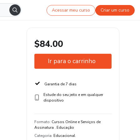
Acessar meu curso
Criar um curso
$84.00
Ir para o carrinho
Garantia de 7 dias
Estude do seu jeito e em qualquer
dispositivo
Formato
:
Cursos Online e Serviços de
Assinatura . Educação
Categoria
:
Educacional