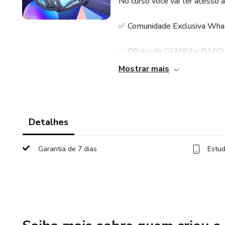
No curso você vai ter acesso a
✅ Comunidade Exclusiva What
✅ Oficina de GEMINI e BARD d
Mostrar mais
✅ Oficina de Sala de Aula Inv
✅ Oficina de Personalização 
Detalhes
✅ Oficina de Apresentações In
Garantia de 7 dias
Estud
✅ Oficina de Podcasts para e
✅ Oficina de Aprendizagem 
Conteúdos e estratégias peda