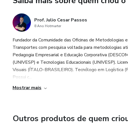
Saiba mais sobre quem criou o
Prof. Julio Cesar Passos👨🏽‍
Prof. Julio Cesar Passos
8 Ano Hotmarter
Fundador da Comunidade das Oficinas de Metodologias e
Transportes com pesquisa voltada para metodologias ati
Pedagogia Empresarial e Educação Corporativa (DESCOM
(UNIVESP) e Tecnologias Educacionais (UNIVESP). Lice
Visuais (ÍTALO-BRASILEIRO). Tecnólogo em Logística (
Possui c...
Mostrar mais
Outros produtos de quem crio