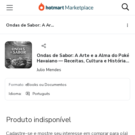
Ir
Ir
Ir
para
para
para
o
o
o
conteúdo
pagamento
rodapé
Ondas de Sabor: A Arte e a Alma do Poké Havaiano — Receitas, Cultura e História (Autor: Júlio César Mendes)
principal
Ondas de Sabor: A Arte e a Alma do Poké
Havaiano — Receitas, Cultura e História
(Autor: Júlio César Mendes)
Julio Mendes
Formato
:
eBooks ou Documentos
Idioma
:
Português
Produto indisponível
Cadastre-se e mostre seu interesse em comprar para o(a)