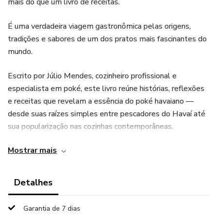
mais do que um livro de receitas.
É uma verdadeira viagem gastronômica pelas origens,
tradições e sabores de um dos pratos mais fascinantes do
mundo.
Escrito por Júlio Mendes, cozinheiro profissional e
especialista em poké, este livro reúne histórias, reflexões
e receitas que revelam a essência do poké havaiano —
desde suas raízes simples entre pescadores do Havaí até
sua popularização nas cozinhas contemporâneas.
Mostrar mais
Ao longo das páginas, você encontrará:
• A história e a cultura por trás do poké
Detalhes
• A filosofia do prato que conquistou o mundo
Garantia de 7 dias