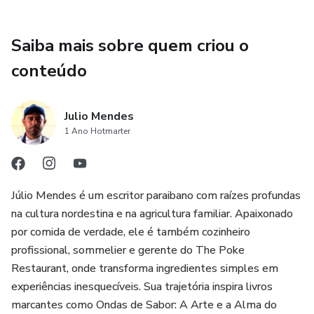
• Receitas autênticas e adaptações criativas
Saiba mais sobre quem criou o
• Dicas profissionais de preparo, corte e montagem
conteúdo
• A fusão entre o poké havaiano e os sabores do Brasil
Este livro foi criado para apaixonados por gastronomia,
Julio Mendes
cozinheiros profissionais, empreendedores da cozinha e
1 Ano Hotmarter
todos que desejam compreender a verdadeira alma do
poké.
Júlio Mendes é um escritor paraibano com raízes profundas
Mais do que ensinar receitas, Ondas de Sabor convida você
na cultura nordestina e na agricultura familiar. Apaixonado
a mergulhar em uma experiência onde o mar, a cultura e a
por comida de verdade, ele é também cozinheiro
cozinha se encontram.
profissional, sommelier e gerente do The Poke
Restaurant, onde transforma ingredientes simples em
Porque cozinhar também é contar histórias.
experiências inesquecíveis. Sua trajetória inspira livros
marcantes como Ondas de Sabor: A Arte e a Alma do