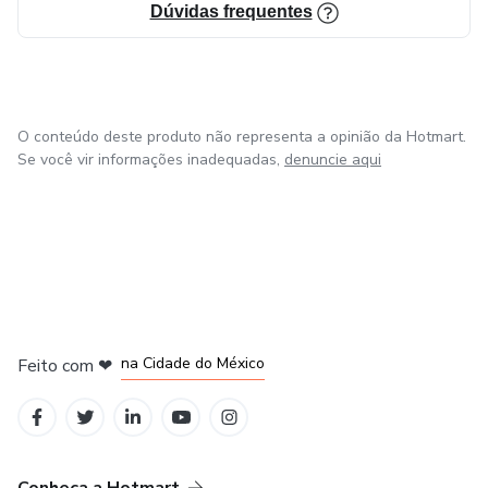
Dúvidas frequentes
O conteúdo deste produto não representa a opinião da Hotmart.
Se você vir informações inadequadas,
denuncie aqui
em Bogotá
em Amsterdam
em Madrid
na Cidade do México
Feito com
❤
em Belo Horizonte