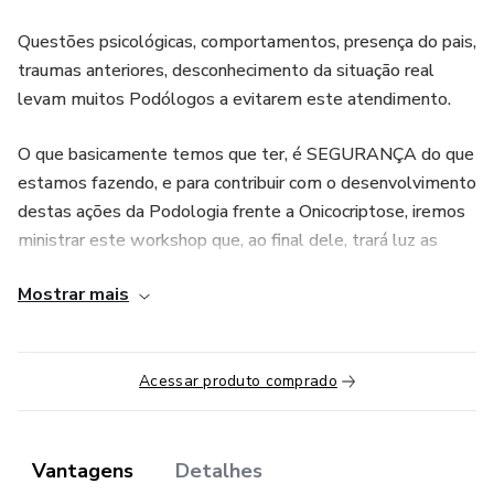
Questões psicológicas, comportamentos, presença do pais,
traumas anteriores, desconhecimento da situação real
levam muitos Podólogos a evitarem este atendimento.
O que basicamente temos que ter, é SEGURANÇA do que
estamos fazendo, e para contribuir com o desenvolvimento
destas ações da Podologia frente a Onicocriptose, iremos
ministrar este workshop que, ao final dele, trará luz as
suas dúvidas sobre como proceder diante da criança em
Mostrar mais
suas diversas idades.
Nosso encontro será no dia 27 de junho de 2023, das
19h30 às 22h30. E nele, abordaremos tópicos
Acessar produto comprado
importantes como:
Embriologia
Vantagens
Detalhes