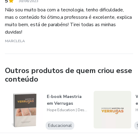
5
30/06/2023
Não sou muito boa com a tecnologia, tenho dificuldade,
mas o conteúdo foi ótimo,a professora é excelente, explica
muito bem, está de parabéns! Tirei todas as minhas
duvidas!
MARCLELA
Outros produtos de quem criou esse
conteúdo
E-book Maestria
W
em Verrugas
e
Hope Education | Desenvolvimento de Podologistas
Educacional