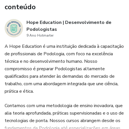
4. Aprenda a lidar com crianças de diferentes idades,
conteúdo
entendendo suas necessidades específicas e adaptando o
atendimento de acordo com cada caso.
Hope Education | Desenvolvimento de
Podologistas
5. Amplie suas possibilidades de atuação na área de
9 Ano Hotmarter
Podologia, oferecendo um atendimento mais completo e
A Hope Education é uma instituição dedicada à capacitação
seguro para crianças com Onicocriptose.
de profissionais de Podologia, com foco na excelência
técnica e no desenvolvimento humano. Nosso
compromisso é preparar Podologistas altamente
qualificados para atender às demandas do mercado de
trabalho, com uma abordagem integrada que une ciência,
prática e ética.
Contamos com uma metodologia de ensino inovadora, que
alia teoria aprofundada, práticas supervisionadas e o uso de
tecnologias de ponta. Nossos cursos abrangem desde os
fundamentos da Podologia até especializações em áreas