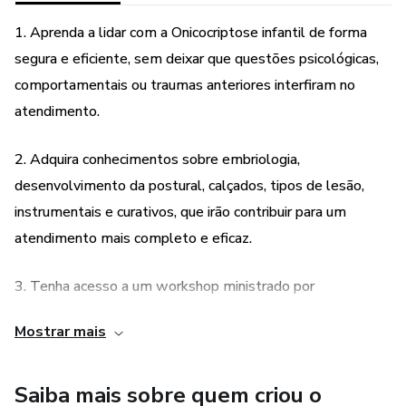
Desenvolvimento da postural
1. Aprenda a lidar com a Onicocriptose infantil de forma
segura e eficiente, sem deixar que questões psicológicas,
Calçados
comportamentais ou traumas anteriores interfiram no
atendimento.
Tipos de Lesão
Instrumentais e Curativos
2. Adquira conhecimentos sobre embriologia,
desenvolvimento da postural, calçados, tipos de lesão,
Aguardo você neste encontro.
instrumentais e curativos, que irão contribuir para um
atendimento mais completo e eficaz.
Até Lá !!!
3. Tenha acesso a um workshop ministrado por
profissionais especializados em Podologia, que irão
Mostrar mais
compartilhar suas experiências e conhecimentos de forma
clara e objetiva.
Saiba mais sobre quem criou o