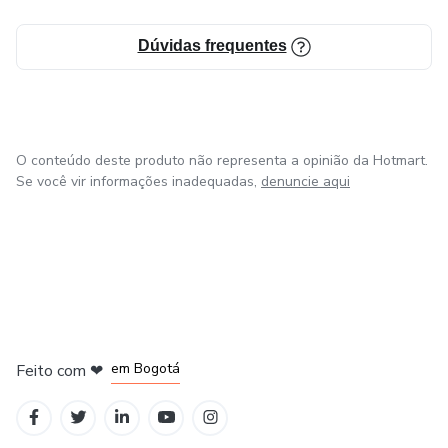
Dúvidas frequentes
O conteúdo deste produto não representa a opinião da Hotmart.
Se você vir informações inadequadas,
denuncie aqui
em Amsterdam
em Madrid
em Bogotá
Feito com
❤
em Belo Horizonte
na Cidade do México