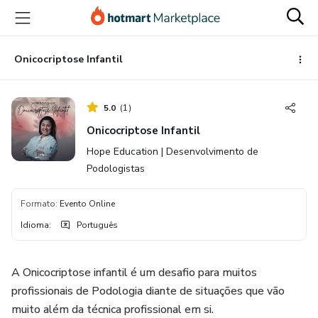
Ir
Ir
Ir
para
para
para
o
o
o
conteúdo
pagamento
rodapé
Onicocriptose Infantil
principal
5.0
(
1
)
Onicocriptose Infantil
Hope Education | Desenvolvimento de
Podologistas
Formato
:
Evento Online
Idioma
:
Português
A Onicocriptose infantil é um desafio para muitos
profissionais de Podologia diante de situações que vão
muito além da técnica profissional em si.