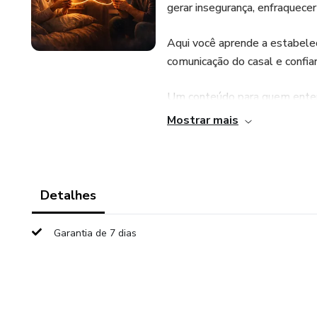
gerar insegurança, enfraquecer
Aqui você aprende a estabelece
comunicação do casal e confia
Um conteúdo para quem entend
continuar pertence apenas a 
Mostrar mais
Detalhes
Garantia de 7 dias