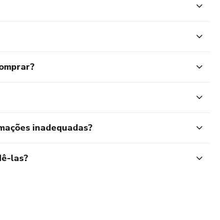
comprar?
rmações inadequadas?
ê-las?