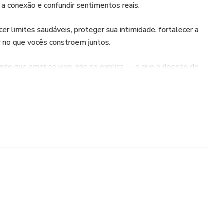
 a conexão e confundir sentimentos reais.
r limites saudáveis, proteger sua intimidade, fortalecer a
r no que vocês constroem juntos.
e que amor se vive, não se explica — e que a decisão de
quem sente.