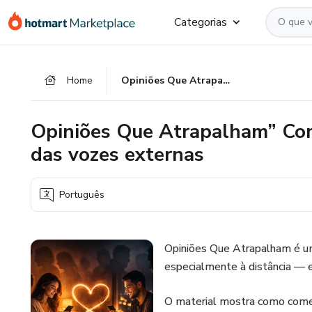
Ir
Ir
Ir
Categorias
para
para
para
o
o
o
conteúdo
pagamento
rodapé
Home
Opiniões Que Atrapalham” Como proteger seu relacionamento das vozes externas
principal
Opiniões Que Atrapalham” Com
das vozes externas
Português
Opiniões Que Atrapalham é u
especialmente à distância — e
O material mostra como come