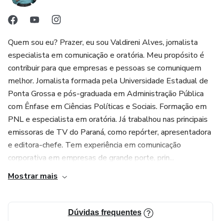
-Para quem quer vencer o medo de falar em público
tem talento para a comunicação. Se você quer aperfeiçoar
-Para quer se destacar no mercado de atuação e dominar
esse talento, você pode. Mas, você precisa querer. Técnica,
modernas técnicas de oratória
eu vou te ensinar muitas técnicas de oratória
Quem sou eu? Prazer, eu sou Valdireni Alves, jornalista
especialista em comunicação e oratória. Meu propósito é
O que você precisa ter para participar desse curso e
Treino, ah esse é com você. Só você pode treinar para ficar
contribuir para que empresas e pessoas se comuniquem
alcançar resultados transformadores em sua vida?
melhor. Jornalista formada pela Universidade Estadual de
cada vez melhor.
Ponta Grossa e pós-graduada em Administração Pública
Vontade e propósito para aperfeiçoar a sua comunicação
com Ênfase em Ciências Políticas e Sociais. Formação em
O= T+T+T
PNL e especialista em oratória. Já trabalhou nas principais
Se você tem uma “dor” relacionada a comunicação, eu sei o
emissoras de TV do Paraná, como repórter, apresentadora
Trilha de conhecimento 2
que você sente.
e editora-chefe. Tem experiência em comunicação
corporativa em empresas de grande porte, prin...
COMO VOCÊ SE COMUNICA NO SEU DIA A DIA?
COMO VAI FUNCIONAR O ORATÓRIA PARA A VIDA?
Mostrar mais
No seu dia a dia, como você se comunica? A sua
Esse curso está dividido em três grandes trilhas. Veja se
elas fazem sentido para você.
comunicação te representa? Ou o medo de falar em
Dúvidas frequentes
público te limita?