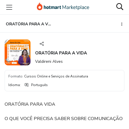
Ir
Ir
Ir
para
para
para
o
o
o
conteúdo
pagamento
rodapé
ORATÓRIA PARA A VIDA
principal
ORATÓRIA PARA A VIDA
Valdireni Alves
Formato
:
Cursos Online e Serviços de Assinatura
Idioma
:
Português
ORATÓRIA PARA VIDA
O QUE VOCÊ PRECISA SABER SOBRE COMUNICAÇÃO