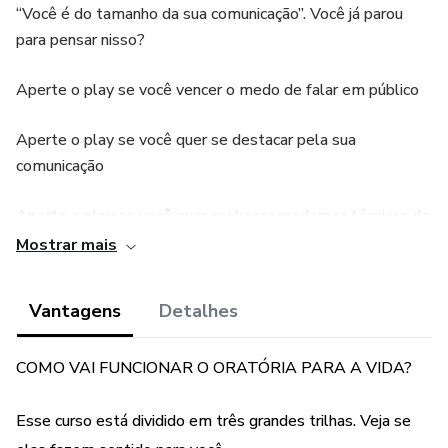
“Você é do tamanho da sua comunicação”. Você já parou
para pensar nisso?
Aperte o play se você vencer o medo de falar em público
Aperte o play se você quer se destacar pela sua
comunicação
Aperte o play se você quer conhecer modernas técnicas de
oratória e informações que vão mudar a sua vida.
Mostrar mais
Mas só aperte o play se você tiver certeza que você quer
Vantagens
Detalhes
trabalhar essa habilidade, numa trilha única de
conhecimento.
COMO VAI FUNCIONAR O ORATÓRIA PARA A VIDA?
Eu sou Valdireni Alves, posso ajudar você a alcançar esses
objetivos.
Esse curso está dividido em três grandes trilhas. Veja se