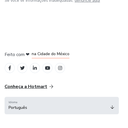
Se você vir informações inadequadas,
denuncie aqui
em Bogotá
em Amsterdam
em Madrid
na Cidade do México
Feito com
❤
em Belo Horizonte
Conheça a Hotmart
Idioma
Português