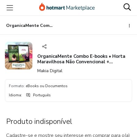
Ir
Ir
Ir
para
para
para
o
o
o
conteúdo
pagamento
rodapé
OrganicaMente Combo E-books • Horta Maravilhosa Não Convencional + Compostagem Maravilhosa Caseira
principal
OrganicaMente Combo E-books • Horta
Maravilhosa Não Convencional +
Compostagem Maravilhosa Caseira
Makia Digital
Formato
:
eBooks ou Documentos
Idioma
:
Português
Produto indisponível
Cadastre-se e mostre seu interesse em comprar para o(a)