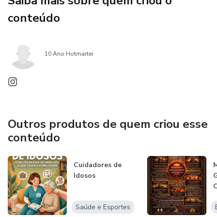
Saiba mais sobre quem criou o
conteúdo
10 Ano Hotmarter
Outros produtos de quem criou esse
conteúdo
Cuidadores de
M
Idosos
G
C
P
Saúde e Esportes