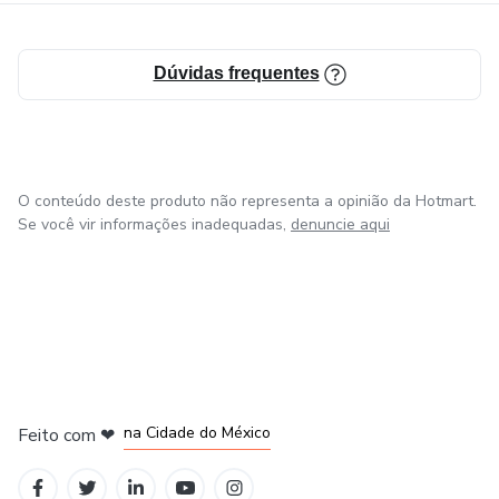
Dúvidas frequentes
O conteúdo deste produto não representa a opinião da Hotmart.
Se você vir informações inadequadas,
denuncie aqui
em Bogotá
em Amsterdam
em Madrid
na Cidade do México
Feito com
❤
em Belo Horizonte