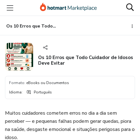
Ir
Ir
Ir
para
para
para
o
o
o
conteúdo
pagamento
rodapé
Os 10 Erros que Todo Cuidador de Idosos Deve Evitar
principal
Os 10 Erros que Todo Cuidador de Idosos
Deve Evitar
Formato
:
eBooks ou Documentos
Idioma
:
Português
Muitos cuidadores cometem erros no dia a dia sem
perceber — e pequenas falhas podem gerar quedas, piora
na saúde, desgaste emocional e situações perigosas para o
idoso.