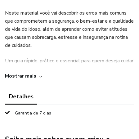
Neste material você vai descobrir os erros mais comuns
que comprometem a segurança, o bem-estar e a qualidade
de vida do idoso, além de aprender como evitar atitudes
que causam sobrecarga, estresse e insegurança na rotina
de cuidados.
Um guia rápido, prático e essencial para quem deseja cuidar
com mais atenção, confiança e tranquilidade, evitando erros
Mostrar mais
que podem custar caro no futuro.
Detalhes
Garantia de 7 dias