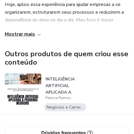
Hoje, aplico essa experiência para ajudar empresas a se
Direta.
organizarem, estruturarem seus processos e reduzirem a
dependência do dono no dia a dia. Meu foco é trazer
E aplicável.
clareza, direção e estrutura, para que o negócio cresça com
Mostrar mais
mais controle, consistência e liberdade para quem lidera.
Outros produtos de quem criou esse
conteúdo
INTELIGÊNCIA
ARTIFICIAL
APLICADA A
Patricia Ramos
PEQUENOS
NEGÓCIOS -
Negócios e Carreira
Como...
Dúvidas frequentes