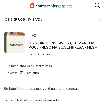
Ir
Ir
Ir
para
para
para
o
o
o
conteúdo
pagamento
rodapé
OS 5 ERROS INVISÍVEIS QUE MANTÊM VOCÊ PRESO NA SUA EMPRESA - MESMO COM ELA CRESCENDO
principal
OS 5 ERROS INVISÍVEIS QUE MANTÊM
VOCÊ PRESO NA SUA EMPRESA - MESMO
COM ELA CRESCENDO
Patricia Ramos
Formato
:
eBooks ou Documentos
Idioma
:
Português
Se hoje tudo passa por você na sua empresa…
não é o trabalho que está pesado.