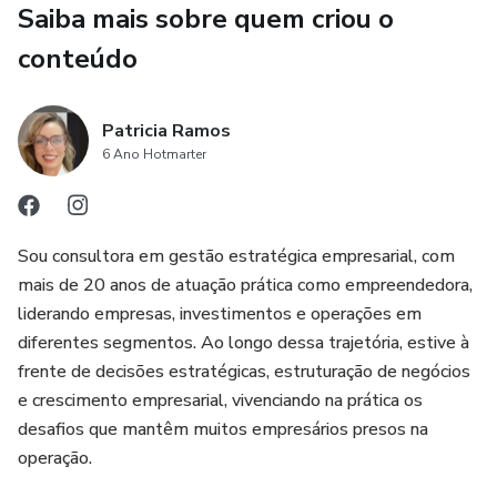
Dentro dele, eu reuni os cinco pontos principais — que, na
Saiba mais sobre quem criou o
maioria das vezes, passam despercebidos — e que
conteúdo
mantêm o empresário preso na operação, mesmo com a
empresa crescendo.
Patricia Ramos
São erros invisíveis que fazem o negócio girar em você,
6 Ano Hotmarter
travar decisões e limitar seu crescimento.
E, no fim, o impacto é sempre o mesmo:
Sou consultora em gestão estratégica empresarial, com
mais de 20 anos de atuação prática como empreendedora,
falta de tempo, falta de liberdade e dificuldade de evoluir
liderando empresas, investimentos e operações em
— tanto no negócio quanto na sua própria vida.
diferentes segmentos. Ao longo dessa trajetória, estive à
frente de decisões estratégicas, estruturação de negócios
Este material vai te mostrar onde isso está acontecendo…
e crescimento empresarial, vivenciando na prática os
desafios que mantêm muitos empresários presos na
e por onde começar a organizar.
operação.
De forma prática.