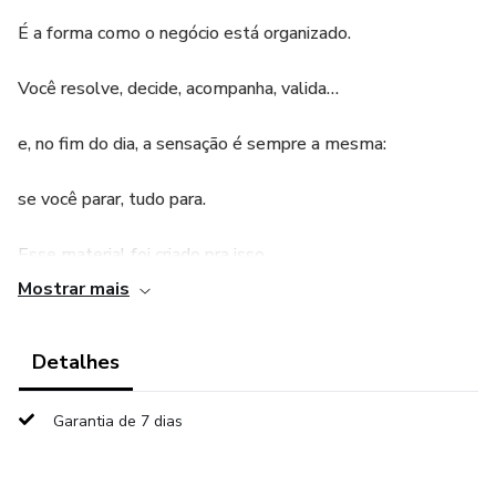
É a forma como o negócio está organizado.
Você resolve, decide, acompanha, valida…
e, no fim do dia, a sensação é sempre a mesma:
se você parar, tudo para.
Esse material foi criado pra isso.
Mostrar mais
Aqui não são dicas.
Detalhes
É o método que eu utilizo na reorganização empresarial.
Um modelo prático, pensado para estruturar o negócio de
Garantia de 7 dias
forma mais clara, funcional e menos dependente de você.