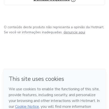
O conteúdo deste produto não representa a opinião da Hotmart.
Se você vir informações inadequadas,
denuncie aqui
em Bogotá
em Amsterdam
em Madrid
na Cidade do México
Feito com
❤
em Belo Horizonte
Conheça a Hotmart