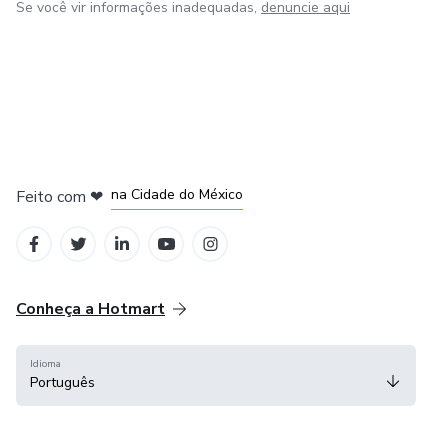
Se você vir informações inadequadas,
denuncie aqui
em Bogotá
em Amsterdam
em Madrid
na Cidade do México
Feito com
❤
em Belo Horizonte
Conheça a Hotmart
Idioma
Português