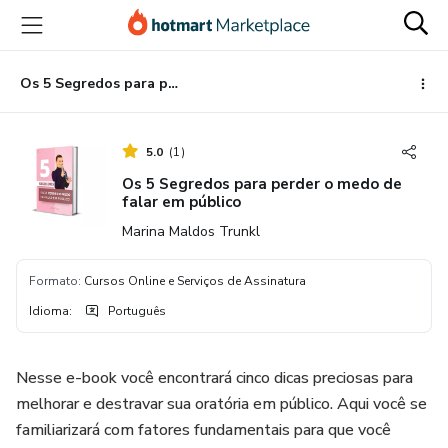
Ir
Ir
Ir
para
para
para
o
o
o
conteúdo
pagamento
rodapé
Os 5 Segredos para perder o medo de falar em público
principal
5.0
(
1
)
Os 5 Segredos para perder o medo de
falar em público
Marina Maldos Trunkl
Formato
:
Cursos Online e Serviços de Assinatura
Idioma
:
Português
Nesse e-book você encontrará cinco dicas preciosas para
melhorar e destravar sua oratória em público. Aqui você se
familiarizará com fatores fundamentais para que você