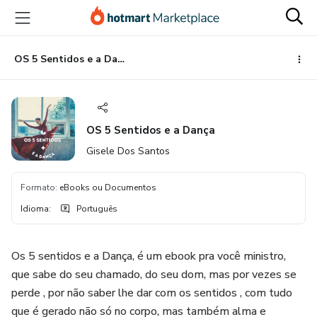
Ir
Ir
Ir
para
para
para
o
o
o
conteúdo
pagamento
rodapé
OS 5 Sentidos e a Dança
principal
OS 5 Sentidos e a Dança
Gisele Dos Santos
Formato
:
eBooks ou Documentos
Idioma
:
Português
Os 5 sentidos e a Dança, é um ebook pra você ministro,
que sabe do seu chamado, do seu dom, mas por vezes se
perde , por não saber lhe dar com os sentidos , com tudo
que é gerado não só no corpo, mas também alma e