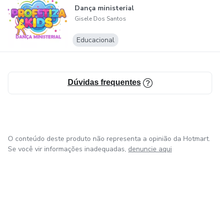
relação entre a dança e a tricotomia (corpo, alma e
Dança ministerial
espírito), o material proporciona uma reflexão mais
Gisele Dos Santos
profunda sobre o propósito e a conexão com algo maior na
Educacional
prática da dança.
Dúvidas frequentes
O conteúdo deste produto não representa a opinião da Hotmart.
Se você vir informações inadequadas,
denuncie aqui