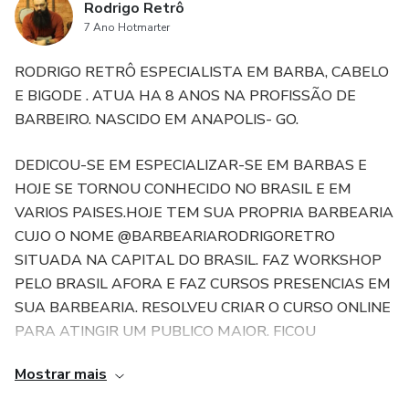
Rodrigo Retrô
7 Ano Hotmarter
RODRIGO RETRÔ ESPECIALISTA EM BARBA, CABELO
E BIGODE . ATUA HA 8 ANOS NA PROFISSÃO DE
BARBEIRO. NASCIDO EM ANAPOLIS- GO.
DEDICOU-SE EM ESPECIALIZAR-SE EM BARBAS E
HOJE SE TORNOU CONHECIDO NO BRASIL E EM
VARIOS PAISES.HOJE TEM SUA PROPRIA BARBEARIA
CUJO O NOME @BARBEARIARODRIGORETRO
SITUADA NA CAPITAL DO BRASIL. FAZ WORKSHOP
PELO BRASIL AFORA E FAZ CURSOS PRESENCIAS EM
SUA BARBEARIA. RESOLVEU CRIAR O CURSO ONLINE
PARA ATINGIR UM PUBLICO MAIOR. FICOU
CONHECIDO POR MOSTRAR SEUS TRABALHOS EM
Mostrar mais
REDES SOCIAIS POPULARES. JA ATINGIU MAIS DE 1
MILHAO DE VISUALIZAÇÕES NO SEU CANAL DO