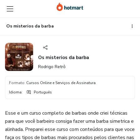
Ir
Ir
Ir
para
para
para
o
o
o
conteúdo
pagamento
rodapé
Os misterios da barba
principal
Os misterios da barba
Rodrigo Retrô
Formato
:
Cursos Online e Serviços de Assinatura
Idioma
:
Português
Esse e um curso completo de barbas onde criei técnicas
para que você barbeiro consiga fazer uma barba simetrica e
alinhada. Preparei esse curso com conteúdos para que voce
faça os tipos de barbas mais procurados pelos clientes nas