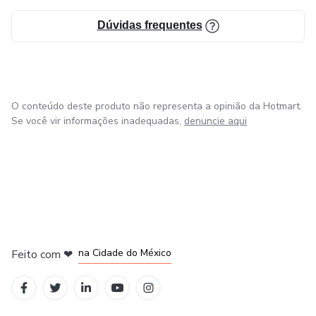
YOUTUBE.
Dúvidas frequentes
O conteúdo deste produto não representa a opinião da Hotmart.
Se você vir informações inadequadas,
denuncie aqui
em Bogotá
em Amsterdam
em Madrid
na Cidade do México
Feito com
❤
em Belo Horizonte