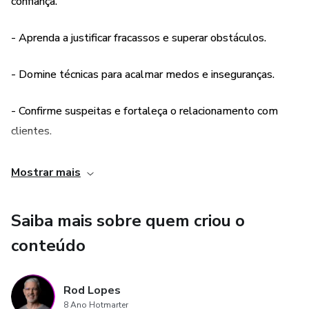
confiança.
das vendas online, desvendando os mistérios que
impulsionam o crescimento e a prosperidade.
- Aprenda a justificar fracassos e superar obstáculos.
Prepare-se para abrir portas, estabelecer conexões
autênticas e alcançar novos patamares de sucesso.
- Domine técnicas para acalmar medos e inseguranças.
Não perca essa oportunidade de transformar sua
- Confirme suspeitas e fortaleça o relacionamento com
abordagem de vendas e conquistar resultados
clientes.
extraordinários.
- Supere a concorrência e destaque-se no mercado.
Mostrar mais
E como Especialista em Desenvolvimento de Negócios
Online desde o século passado, eu só ensino aquilo que
- Exemplos reais e conhecimentos valiosos para aplicar
pratico.
Saiba mais sobre quem criou o
imediatamente.
conteúdo
Rod Lopes
8 Ano Hotmarter