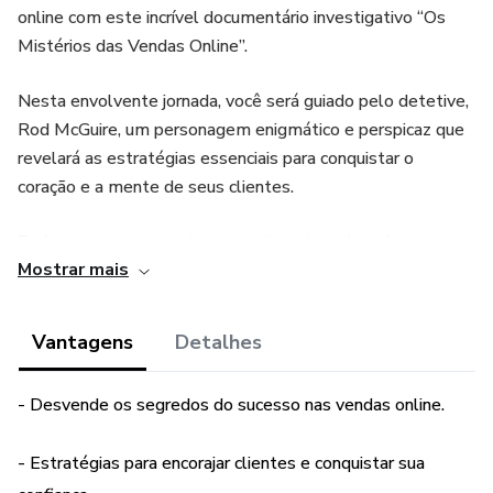
online com este incrível documentário investigativo “Os
Mistérios das Vendas Online”.
Nesta envolvente jornada, você será guiado pelo detetive,
Rod McGuire, um personagem enigmático e perspicaz que
revelará as estratégias essenciais para conquistar o
coração e a mente de seus clientes.
Embarque nessa aventura emocionante e descubra como
Mostrar mais
encorajar os sonhos, acalmar os medos, confirmar as
suspeitas, ajudar a superar concorrentes e trilhar o caminho
do sucesso podem fazer seu negócio - de qualquer nicho -
Vantagens
Detalhes
atrair a atenção e a confiança do seu público alvo para
vender mais.
- Desvende os segredos do sucesso nas vendas online.
Com histórias reais e exemplos inspiradores, este
- Estratégias para encorajar clientes e conquistar sua
documentário proporciona uma visão profunda do universo