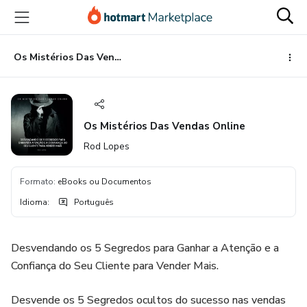
Ir
Ir
Ir
para
para
para
o
o
o
conteúdo
pagamento
rodapé
Os Mistérios Das Vendas Online
principal
Os Mistérios Das Vendas Online
Rod Lopes
Formato
:
eBooks ou Documentos
Idioma
:
Português
Desvendando os 5 Segredos para Ganhar a Atenção e a
Confiança do Seu Cliente para Vender Mais.
Desvende os 5 Segredos ocultos do sucesso nas vendas