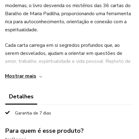
modernas, o livro desvenda os mistérios das 36 cartas do
Baralho de Maria Padilha, proporcionando uma ferramenta
rica para autoconhecimento, orientação e conexão com a
espiritualidade.
Cada carta carrega em si segredos profundos que, ao
serem desvelados, ajudam a orientar em questões de
amor, trabalho, espiritualidade e vida pessoal. Repleto de
simbologia e histórias místicas, este livro não é apenas um
Mostrar mais
guia de leitura das cartas, mas uma porta de entrada para
um caminho transformador.
Detalhes
Ideal para iniciantes e praticantes experientes, "O Baralho
de Maria Padilha" oferece interpretações detalhadas,
Garantia de 7 dias
exercícios práticos e reflexões sobre o legado espiritual
dessa poderosa entidade.
Para quem é esse produto?