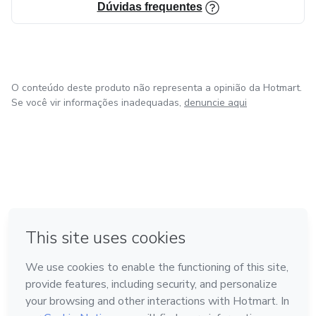
Dúvidas frequentes
O conteúdo deste produto não representa a opinião da Hotmart.
Se você vir informações inadequadas,
denuncie aqui
em Amsterdam
em Madrid
em Bogotá
Feito com
❤
em Belo Horizonte
na Cidade do México
Conheça a Hotmart