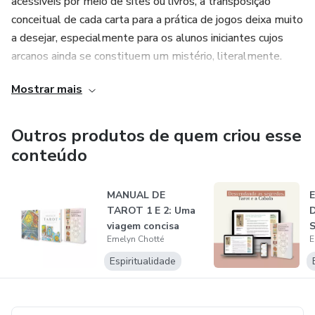
acessíveis por meio de sites ou livros, a transposição
conceitual de cada carta para a prática de jogos deixa muito
a desejar, especialmente para os alunos iniciantes cujos
arcanos ainda se constituem um mistério, literalmente.
Mostrar mais
Outros produtos de quem criou esse
conteúdo
MANUAL DE
E
TAROT 1 E 2: Uma
viagem concisa
S
Emelyn Chotté
E
pelos 78 Arcanos
e
d...
Espiritualidade