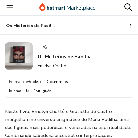
Ir
Ir
Ir
para
para
para
o
o
o
conteúdo
pagamento
rodapé
Os Mistérios de Padilha
principal
Os Mistérios de Padilha
Emelyn Chotté
Formato
:
eBooks ou Documentos
Idioma
:
Português
Neste livro, Emelyn Chotté e Grazielle de Castro
mergulham no universo enigmático de Maria Padilha, uma
das figuras mais poderosas e veneradas na espiritualidade.
Combinando sabedoria ancestral e interpretações