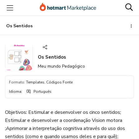
Ir
Ir
Ir
para
para
para
o
o
o
conteúdo
pagamento
rodapé
Os Sentidos
principal
Os Sentidos
Meu mundo Pedagógico
Formato
:
Templates, Códigos Fonte
Idioma
:
Português
Objetivos: Estimular e desenvolver os cinco sentidos;
Estimular e desenvolver a coordenação Vision motora
;Aprimorar a interpretação cognitiva através do uso dos
sentidos (como e quando usamos deles e para quê);