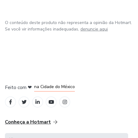
O conteúdo deste produto não representa a opinião da Hotmart.
Se você vir informações inadequadas,
denuncie aqui
em Bogotá
em Amsterdam
em Madrid
na Cidade do México
Feito com
❤
em Belo Horizonte
Conheça a Hotmart