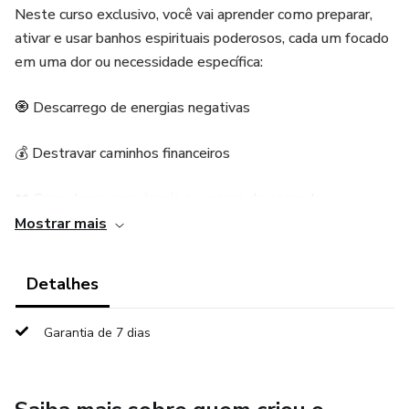
Neste curso exclusivo, você vai aprender como preparar,
ativar e usar banhos espirituais poderosos, cada um focado
em uma dor ou necessidade específica:
🧿 Descarrego de energias negativas
💰 Destravar caminhos financeiros
💔 Curar dores emocionais e amores do passado
Mostrar mais
💼 Abrir portas na vida profissional
Detalhes
🕊️ Proteção contra inveja, ataques e feitiços
Garantia de 7 dias
🔥 Reacender sua força espiritual
💫 Atrair amor, paz e prosperidade