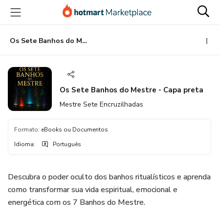
Ir
Ir
Ir
para
para
para
o
o
o
conteúdo
pagamento
rodapé
Os Sete Banhos do Mestre - Capa preta
principal
Os Sete Banhos do Mestre - Capa preta
Mestre Sete Encruzilhadas
Formato
:
eBooks ou Documentos
Idioma
:
Português
Descubra o poder oculto dos banhos ritualísticos e aprenda
como transformar sua vida espiritual, emocional e
energética com os 7 Banhos do Mestre.