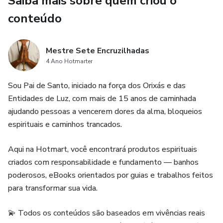
Saiba mais sobre quem criou o
📘 O que você vai receber:
conteúdo
1 eBook com os 7 banhos explicados passo a passo
Mestre Sete Encruzilhadas
Acesso vitalício ao conteúdo
4 Ano Hotmarter
Bônus: orientação de como potencializar cada banho com
Sou Pai de Santo, iniciado na força dos Orixás e das
elementos sagrados
Entidades de Luz, com mais de 15 anos de caminhada
ajudando pessoas a vencerem dores da alma, bloqueios
🌙 Para quem é este curso?
espirituais e caminhos trancados.
Para quem sente a vida parada, sofre com inveja, más
Aqui na Hotmart, você encontrará produtos espirituais
energias, cansaço constante, ou já tentou de tudo e não vê
criados com responsabilidade e fundamento — banhos
mudanças reais.
poderosos, eBooks orientados por guias e trabalhos feitos
para transformar sua vida.
Esse curso é para quem crê na força da espiritualidade com
fundamento verdadeiro.
💫 Todos os conteúdos são baseados em vivências reais