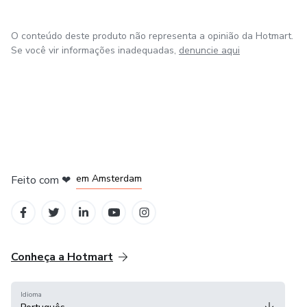
O conteúdo deste produto não representa a opinião da Hotmart.
Se você vir informações inadequadas,
denuncie aqui
em Madrid
em Amsterdam
Feito com
❤
em Belo Horizonte
na Cidade do México
em Bogotá
Conheça a Hotmart
Idioma