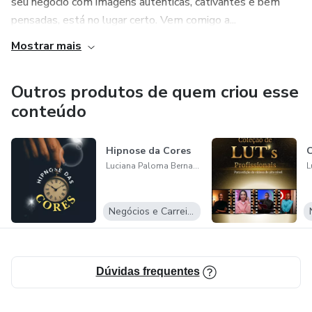
seu negócio com imagens autênticas, cativantes e bem
pensadas, está no lugar certo. Vem comigo a...
Mostrar mais
Outros produtos de quem criou esse
conteúdo
Hipnose da Cores
C
Luciana Paloma Bernardo
Negócios e Carreira
Dúvidas frequentes