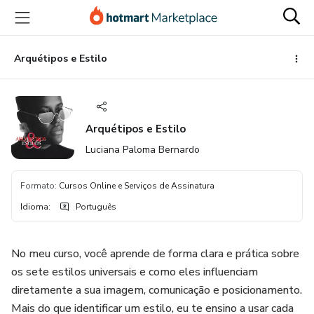
Ir
Ir
Ir
para
para
para
o
o
o
conteúdo
pagamento
rodapé
Arquétipos e Estilo
principal
Arquétipos e Estilo
Luciana Paloma Bernardo
Formato
:
Cursos Online e Serviços de Assinatura
Idioma
:
Português
No meu curso, você aprende de forma clara e prática sobre
os sete estilos universais e como eles influenciam
diretamente a sua imagem, comunicação e posicionamento.
Mais do que identificar um estilo, eu te ensino a usar cada