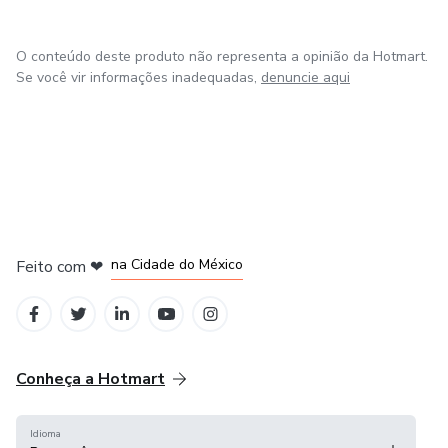
O conteúdo deste produto não representa a opinião da Hotmart.
Se você vir informações inadequadas,
denuncie aqui
em Bogotá
em Amsterdam
em Madrid
na Cidade do México
Feito com
❤
em Belo Horizonte
Conheça a Hotmart
Idioma