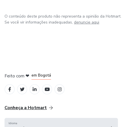
O conteúdo deste produto não representa a opinião da Hotmart.
Se você vir informações inadequadas,
denuncie aqui
em Amsterdam
em Madrid
em Bogotá
Feito com
❤
em Belo Horizonte
na Cidade do México
Conheça a Hotmart
Idioma