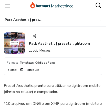
Ir
Ir
Ir
para
para
para
o
o
o
conteúdo
pagamento
rodapé
Pack Aesthetic | presets lightroom
principal
Pack Aesthetic | presets lightroom
Letícia Moraes
Formato
:
Templates, Códigos Fonte
Idioma
:
Português
Preset Aesthetic, pronto para utilizar no lightroom mobile
(direto no celular) e computador.
*10 arquivos em DNG e em XMP para lightroom (mobile e