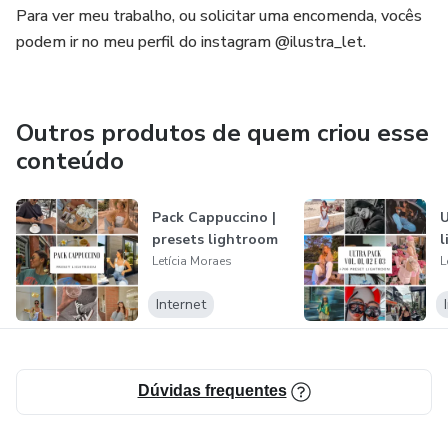
Para ver meu trabalho, ou solicitar uma encomenda, vocês
podem ir no meu perfil do instagram @ilustra_let.
Outros produtos de quem criou esse
conteúdo
Pack Cappuccino |
U
presets lightroom
l
Letícia Moraes
L
Internet
Dúvidas frequentes