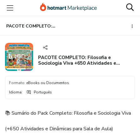
Ir
Ir
Ir
para
para
para
o
o
o
conteúdo
pagamento
rodapé
PACOTE COMPLETO: Filosofia e Sociologia Viva +650 Atividades e Dinâmicas para Sala de Aula
principal
PACOTE COMPLETO: Filosofia e
Sociologia Viva +650 Atividades e
Dinâmicas para Sala de Aula
Formato
:
eBooks ou Documentos
Idioma
:
Português
📚 Sumário do Pack Completo: Filosofia e Sociologia Viva
(+650 Atividades e Dinâmicas para Sala de Aula)