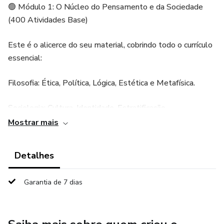
🟢 Módulo 1: O Núcleo do Pensamento e da Sociedade
(400 Atividades Base)
Este é o alicerce do seu material, cobrindo todo o currículo
essencial:
Filosofia: Ética, Política, Lógica, Estética e Metafísica.
Sociologia: Cultura, Identidade, Estratificação,
Desigualdade, Instituições Sociais, Movimentos Sociais,
Mostrar mais
Cidadania, Trabalho e Globalização.
Detalhes
Dinâmicas Imersivas: Atividades práticas para grandes
turmas que transformam teorias em vivências reais.
Garantia de 7 dias
Escrita Criativa: Exercícios focados no desenvolvimento da
autoria e do pensamento crítico do aluno.