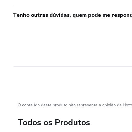
obrigadacom foco e determinação chegaremos longe, se v
Tenho outras dúvidas, quem pode me respond
uma ótima escolha, e desde já lhe agradeço pela confian
......................................................................................................................................
O conteúdo deste produto não representa a opinião da Hotm
Todos os Produtos