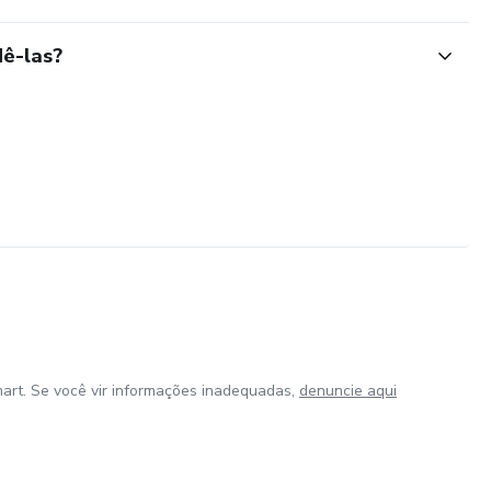
oce adquirir um dos meus produtos tenha a certeza que foi
ê-las?
ça em meus trabalhos:)
...................................
art. Se você vir informações inadequadas,
denuncie aqui