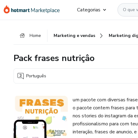
Ir
Ir
Ir
Categorias
para
para
para
o
o
o
conteúdo
pagamento
rodapé
Home
Marketing e vendas
Marketing dig
principal
Pack frases nutriçâo
Português
um pacote com diversas frases 
o pacote contem frases para t
nos stories do instagram da em
profissionalismo para com teus
interação, frases de anuncio,