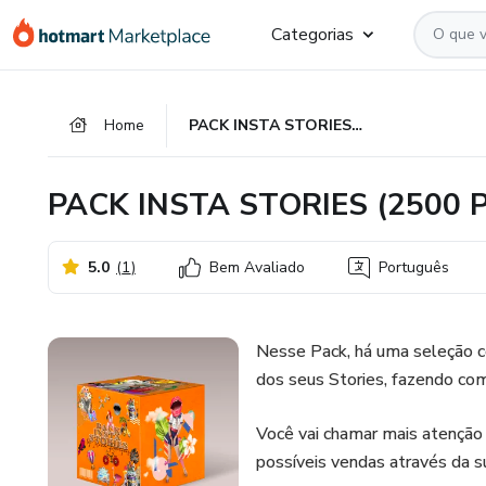
Ir
Ir
Ir
Categorias
para
para
para
o
o
o
conteúdo
pagamento
rodapé
Home
PACK INSTA STORIES (2500 PNGs)
principal
PACK INSTA STORIES (2500 
5.0
(
1
)
Bem Avaliado
Português
Nesse Pack, há uma seleção co
dos seus Stories, fazendo com 
Você vai chamar mais atenção 
possíveis vendas através da su