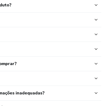
oduto?
comprar?
rmações inadequadas?