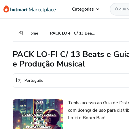
Ir
Ir
Ir
Categorias
para
para
para
o
o
o
conteúdo
pagamento
rodapé
Home
PACK LO-FI C/ 13 Beats e Guia de Distribuição Edição Mixagem e Produção Musical
principal
PACK LO-FI C/ 13 Beats e Guia
e Produção Musical
Português
Tenha acesso ao Guia de Dist
com licença de uso para distr
Lo-fi e Boom Bap!