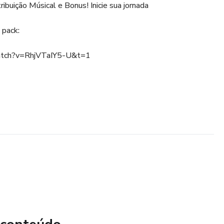
ibuição Músical e Bonus! Inicie sua jornada
 pack:
atch?v=RhjVTaIY5-U&t=1