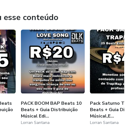
u esse conteúdo
Beats
PACK BOOM BAP Beats 10
Pack Saturno Tra
buição
Beats + Guia Distribuição
Beats + Guia Dist
Músical Edi...
Músical,E...
Lorran Santana
Lorran Santana