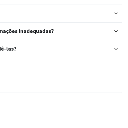
rmações inadequadas?
ê-las?