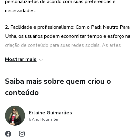
personalizá-las de acordo com suas preferências e
necessidades.
2. Facilidade e profissionalismo: Com o Pack Neutro Para
Unha, os usuários podem economizar tempo e esforço na
criação de conteúdo para suas redes sociais. As artes
neutras pré-fabricadas estão prontas para uso imediato,
Mostrar mais
eliminando a necessidade de criar designs do zero. Além
disso, essas artes ajudam a transmitir uma imagem
Saiba mais sobre quem criou o
profissional e coesa, tornando o perfil do usuário mais
atraente e confiável para seu público-alvo.
conteúdo
Erlaine Guimarães
6 Ano Hotmarter