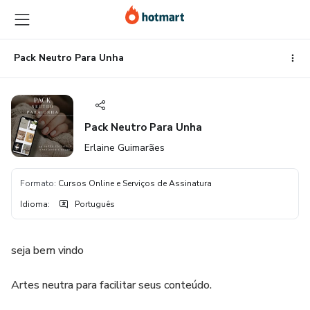
Ir
Ir
Ir
para
para
para
o
o
o
conteúdo
pagamento
rodapé
Pack Neutro Para Unha
principal
Pack Neutro Para Unha
Erlaine Guimarães
Formato
:
Cursos Online e Serviços de Assinatura
Idioma
:
Português
seja bem vindo
Artes neutra para facilitar seus conteúdo.