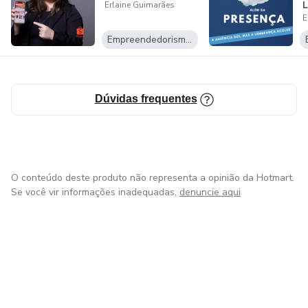
L
Erlaine Guimarães
E
Empreendedorismo Digital
Dúvidas frequentes
O conteúdo deste produto não representa a opinião da Hotmart.
Se você vir informações inadequadas,
denuncie aqui
em Amsterdam
em Madrid