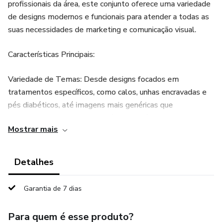
profissionais da área, este conjunto oferece uma variedade
de designs modernos e funcionais para atender a todas as
suas necessidades de marketing e comunicação visual.
Características Principais:
Variedade de Temas: Desde designs focados em
tratamentos específicos, como calos, unhas encravadas e
pés diabéticos, até imagens mais genéricas que
representam o cuidado e a saúde dos pés.
Mostrar mais
Totalmente Editáveis: Todas as artes são fornecidas em
formatos canva, permitindo personalização completa de
Detalhes
texto, cores e elementos gráficos.
Garantia de 7 dias
Alta Qualidade: Gráficos em alta resolução para garantir
uma apresentação nítida em qualquer meio, seja impresso
Para quem é esse produto?
ou digital.