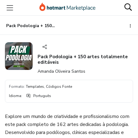
Ir
Ir
Ir
para
para
para
o
o
o
conteúdo
pagamento
rodapé
Pack Podologia + 150 artes totalmente editáveis
principal
Pack Podologia + 150 artes totalmente
editáveis
Amanda Oliveira Santos
Formato
:
Templates, Códigos Fonte
Idioma
:
Português
Explore um mundo de criatividade e profissionalismo com
este pack completo de 162 artes dedicadas à podologia.
Desenvolvido para podólogos, clínicas especializadas e