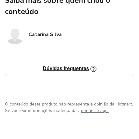
Saiba mais sobre quem criou o
Guia Master Reels Aprende a atrair clientes com reels
conteúdo
bem elaborados que criam engajamento
Playbook Stories que Vendem
Catarina Silva
Técnicas infalíveis para criar Stories que convertem
seguidores em clientes.
Planner de Redes Sociais (39 páginas)
Dúvidas frequentes
Playbook Enriquecer no Digital (65 páginas)
Playbook Reels que Convertem (58 páginas)
O conteúdo deste produto não representa a opinião da Hotmart.
Se você vir informações inadequadas,
denuncie aqui
Aprenda a criar Reels irresistíveis que aumentam as tuas
vendas.