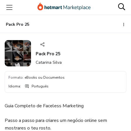
Ir
Ir
Ir
para
para
para
o
o
o
conteúdo
pagamento
rodapé
Pack Pro 25
principal
Pack Pro 25
Catarina Silva
Formato
:
eBooks ou Documentos
Idioma
:
Português
Guia Completo de Faceless Marketing
Passo a passo para criares um negócio online sem
mostrares o teu rosto.