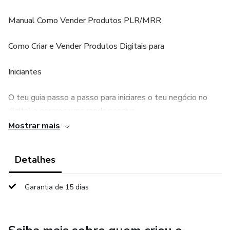
Manual Como Vender Produtos PLR/MRR
Como Criar e Vender Produtos Digitais para
Iniciantes
O teu guia passo a passo para iniciares o teu negócio no
digital e gerares uma renda passiva.
Mostrar mais
Guia Completo para Criares Anuncios no Instagram e
Facebook
Detalhes
Guia Completo Como Usar o ManyChat
Garantia de 15 dias
Aprende a usar e automatizar o teu negócio para venderes
enquanto dormes