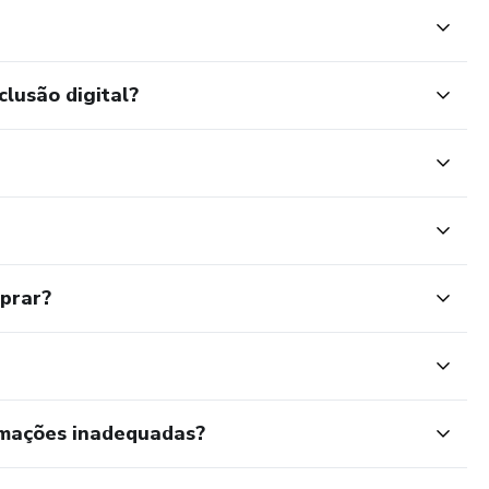
clusão digital?
mprar?
rmações inadequadas?