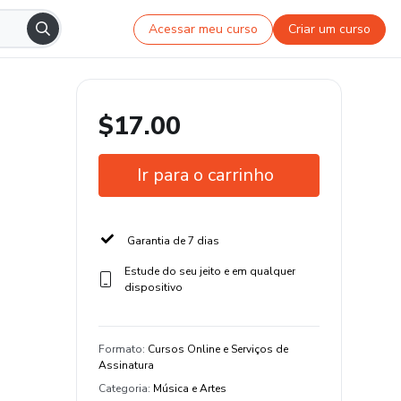
Acessar meu curso
Criar um curso
$17.00
Ir para o carrinho
Garantia de 7 dias
Estude do seu jeito e em qualquer
dispositivo
Formato
:
Cursos Online e Serviços de
Assinatura
Categoria
:
Música e Artes