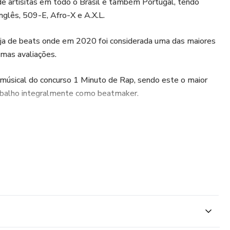
e artisitas em todo o Brasil e também Portugal, tendo
nglês, 509-E, Afro-X e A.X.L.
loja de beats onde em 2020 foi considerada uma das maiores
imas avaliações.
úsical do concurso 1 Minuto de Rap, sendo este o maior
trabalho integralmente como beatmaker.