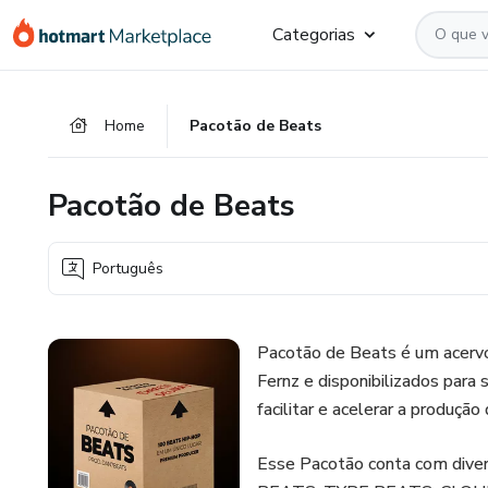
Ir
Ir
Ir
Categorias
para
para
para
o
o
o
conteúdo
pagamento
rodapé
Home
Pacotão de Beats
principal
Pacotão de Beats
Português
Pacotão de Beats é um acerv
Fernz e disponibilizados para
facilitar e acelerar a produção
Esse Pacotão conta com di