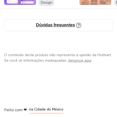
-EXCLUSIV...
Design
Dúvidas frequentes
O conteúdo deste produto não representa a opinião da Hotmart.
Se você vir informações inadequadas,
denuncie aqui
em Bogotá
em Amsterdam
em Madrid
na Cidade do México
Feito com
❤
em Belo Horizonte