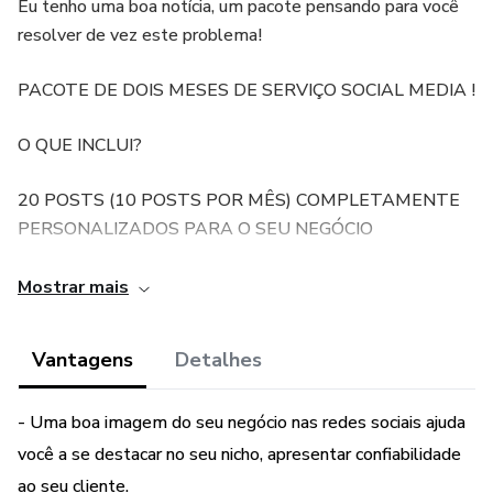
Eu tenho uma boa notícia, um pacote pensando para você
resolver de vez este problema!
PACOTE DE DOIS MESES DE SERVIÇO SOCIAL MEDIA !
O QUE INCLUI?
20 POSTS (10 POSTS POR MÊS) COMPLETAMENTE
PERSONALIZADOS PARA O SEU NEGÓCIO
1 CALENDÁRIO SUGESTIVO PARA POSTAGEM.
Mostrar mais
PRAZO PARA ENTREGA :
Vantagens
Detalhes
15 DIAS APÓS O CLIENTE ENVIAR INFORMAÇÕES
SOBRE SEU NEGÓCIO.
- Uma boa imagem do seu negócio nas redes sociais ajuda
você a se destacar no seu nicho, apresentar confiabilidade
ao seu cliente.