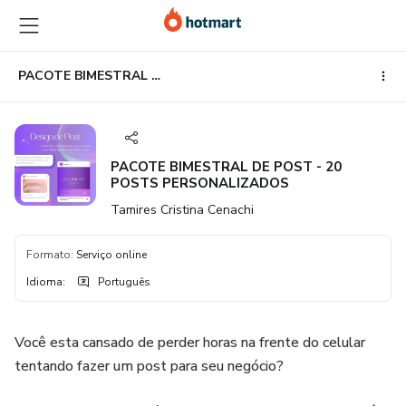
Ir
Ir
Ir
para
para
para
o
o
o
conteúdo
pagamento
rodapé
PACOTE BIMESTRAL DE POST - 20 POSTS PERSONALIZADOS
principal
PACOTE BIMESTRAL DE POST - 20
POSTS PERSONALIZADOS
Tamires Cristina Cenachi
Formato
:
Serviço online
Idioma
:
Português
Você esta cansado de perder horas na frente do celular
tentando fazer um post para seu negócio?