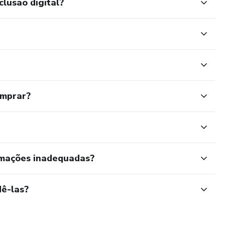
clusão digital?
omprar?
rmações inadequadas?
ê-las?