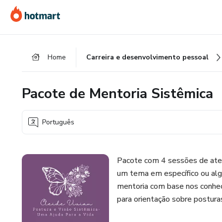
Ir
Ir
Ir
para
para
para
o
o
o
conteúdo
pagamento
rodapé
Home
Carreira e desenvolvimento pessoal
principal
Pacote de Mentoria Sistêmica
Português
Pacote com 4 sessões de atend
um tema em específico ou alg
mentoria com base nos conhec
para orientação sobre postura