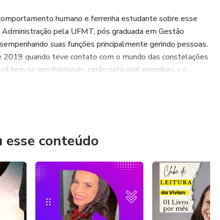
 comportamento humano e ferrenha estudante sobre esse
m Administração pela UFMT, pós graduada em Gestão
sempenhando suas funções principalmente gerindo pessoas.
 de 2019 quando teve contato com o mundo das constelações
 cá tem se aprofundando, razão pela qual percebeu a o...
u esse conteúdo