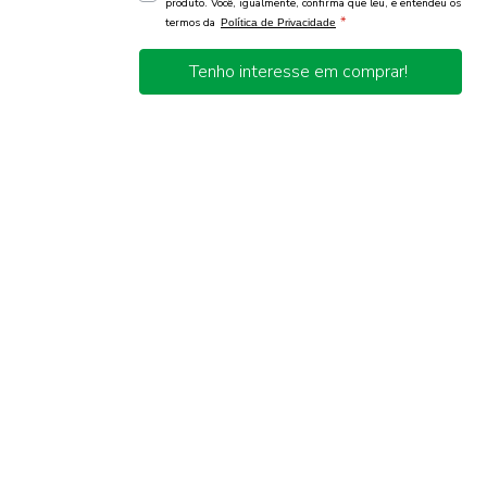
produto. Você, igualmente, confirma que leu, e entendeu os
*
termos da
Política de Privacidade
Tenho interesse em comprar!