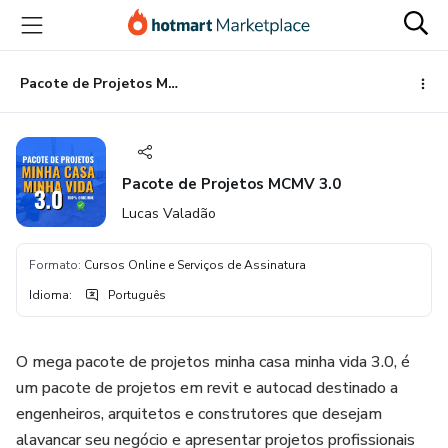
Ir
Ir
Ir
para
para
para
o
o
o
conteúdo
pagamento
rodapé
Pacote de Projetos MCMV 3.0
principal
Pacote de Projetos MCMV 3.0
Lucas Valadão
Formato
:
Cursos Online e Serviços de Assinatura
Idioma
:
Português
O mega pacote de projetos minha casa minha vida 3.0, é
um pacote de projetos em revit e autocad destinado a
engenheiros, arquitetos e construtores que desejam
alavancar seu negócio e apresentar projetos profissionais