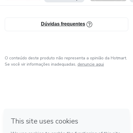
Dúvidas frequentes
O conteúdo deste produto não representa a opinião da Hotmart.
Se você vir informações inadequadas,
denuncie aqui
em Amsterdam
em Madrid
em Bogotá
Feito com
❤
em Belo Horizonte
na Cidade do México