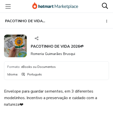
Ir
Ir
Ir
para
para
para
o
o
o
conteúdo
pagamento
rodapé
PACOTINHO DE VIDA 2026🌱
principal
PACOTINHO DE VIDA 2026🌱
Romeria Guimarães Brusqui
Formato
:
eBooks ou Documentos
Idioma
:
Português
Envelope para guardar sementes, em 3 diferentes
modelinhos. Incentivo a preservação e cuidado com a
natureza❤️