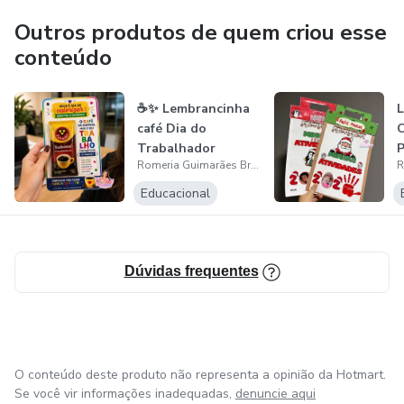
Outros produtos de quem criou esse
💡 Aqui você encontra:
conteúdo
✔ Atividades lúdicas, sensoriais e pedagógicas
☕✨ Lembrancinha
L
café Dia do
✔ Arquivos prontos para imprimir e usar
Trabalhador
P
Romeria Guimarães Brusqui

✔ Dicas práticas de aplicação em sala
Educacional
✔ Conteúdos alinhados ao desenvolvimento infantil
⏳ Economize tempo no planejamento e ganhe mais
Dúvidas frequentes
segurança na aplicação das atividades
🎯 Cada material é pensado para facilitar sua rotina e
garantir uma aprendizagem mais significativa para as
O conteúdo deste produto não representa a opinião da Hotmart.
crianças.
Se você vir informações inadequadas,
denuncie aqui