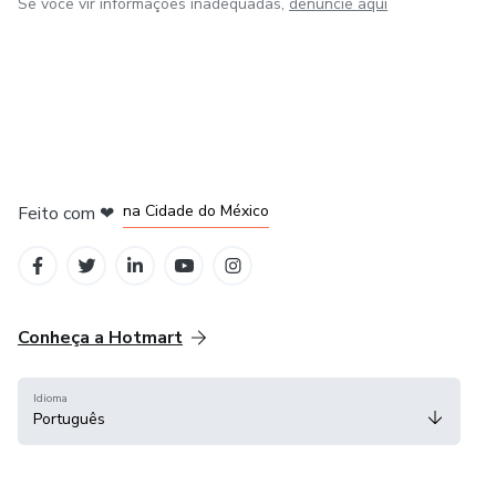
Se você vir informações inadequadas,
denuncie aqui
em Bogotá
em Amsterdam
em Madrid
na Cidade do México
Feito com
❤
em Belo Horizonte
Conheça a Hotmart
Idioma
Português