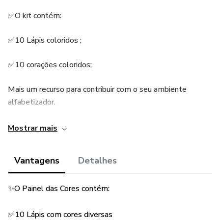
✅O kit contém:
✅10 Lápis coloridos ;
✅10 corações coloridos;
Mais um recurso para contribuir com o seu ambiente
alfabetizador.
💰Apenas 5,90
Mostrar mais
Vantagens
Detalhes
✨O Painel das Cores contém:
✅10 Lápis com cores diversas