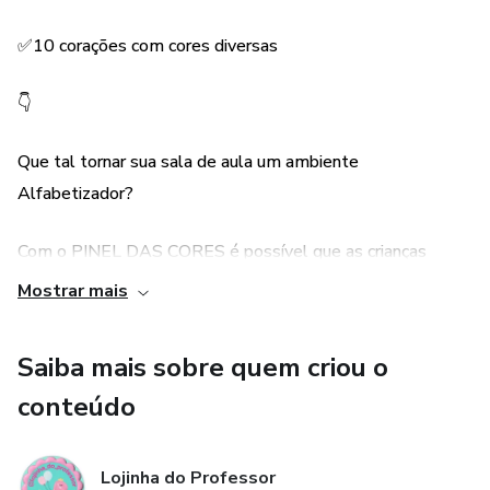
✅10 corações com cores diversas
👇
Que tal tornar sua sala de aula um ambiente
Alfabetizador?
Com o PINEL DAS CORES é possível que as crianças
tenham contato diariamente com as cores durante a sua
Mostrar mais
rotina diária.
Saiba mais sobre quem criou o
conteúdo
Lojinha do Professor