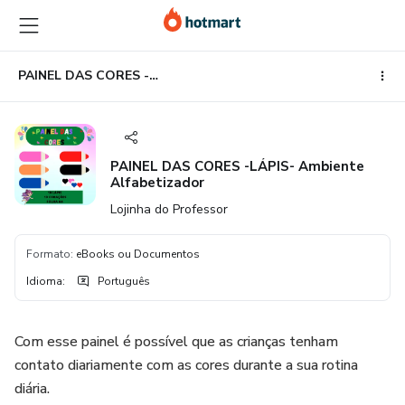
Ir
Ir
Ir
para
para
para
o
o
o
conteúdo
pagamento
rodapé
PAINEL DAS CORES -LÁPIS- Ambiente Alfabetizador
principal
PAINEL DAS CORES -LÁPIS- Ambiente
Alfabetizador
Lojinha do Professor
Formato
:
eBooks ou Documentos
Idioma
:
Português
Com esse painel é possível que as crianças tenham
contato diariamente com as cores durante a sua rotina
diária.