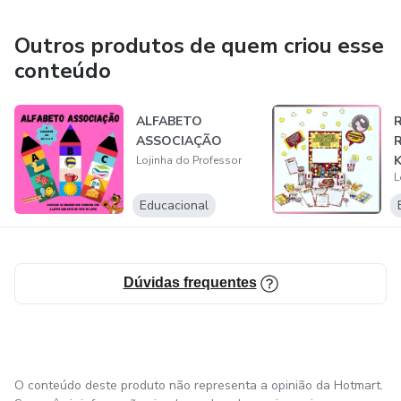
🚫 Proibido:
Outros produtos de quem criou esse
conteúdo
❌Criar páginas ou grupos com o mesmo Lojinhado
Professor;
ALFABETO
R
ASSOCIAÇÃO
❌ Qualquer prática de SPAM.
Lojinha do Professor
L
❌ Anúncios com promessas falsas ou exageradas.
Educacional
❌ Se passar por produtor do material.
Dúvidas frequentes
O conteúdo deste produto não representa a opinião da Hotmart.