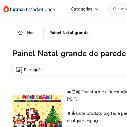
Ir
Ir
Ir
Categorias
para
para
para
o
o
o
conteúdo
pagamento
rodapé
Home
Painel Natal grande de parede para imprimir em pdf
principal
Painel Natal grande de parede
Português
🎄🎅🏽Transforme a decoração
PDF.
🎄🎄Este produto digital é pe
qualquer espaço.