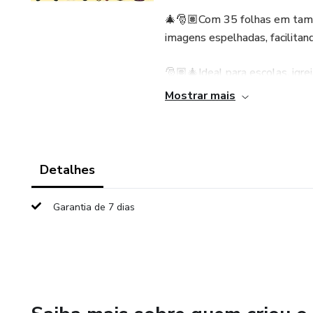
🎄🎅🏽Com 35 folhas em tama
imagens espelhadas, facilitan
🎅🏽🎄Ideal para escolas, igr
proporciona praticidade e bel
Mostrar mais
festivo e envolvente com um 
----------------------- Dicas
Detalhes
- Imprima em papel tamanho 
Garantia de 7 dias
- Faça o recorte das imagens 
- Para maior durabilidade faç