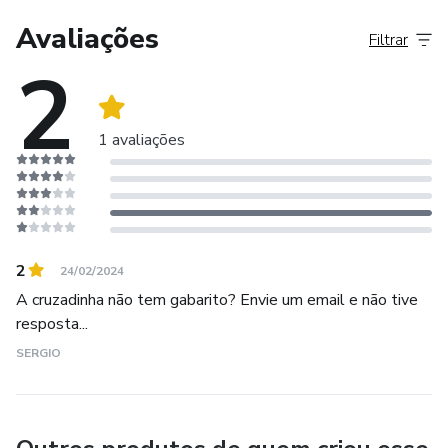
📩 contatosocioativa@gmail.com
Avaliações
Filtrar
2
Materiais que tocam, conteúdos que transformam.
Humanas com propósito, conhecimento com sentido.
1 avaliações
2
24/02/2024
A cruzadinha não tem gabarito? Envie um email e não tive
resposta...
SERGIO