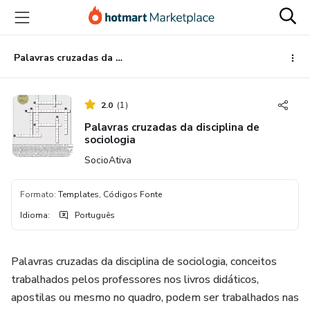
Ir
Ir
Ir
para
para
para
o
o
o
conteúdo
pagamento
rodapé
Palavras cruzadas da disciplina de sociologia
principal
2.0
(
1
)
Palavras cruzadas da disciplina de
sociologia
SocioAtiva
Formato
:
Templates, Códigos Fonte
Idioma
:
Português
Palavras cruzadas da disciplina de sociologia, conceitos
trabalhados pelos professores nos livros didáticos,
apostilas ou mesmo no quadro, podem ser trabalhados nas