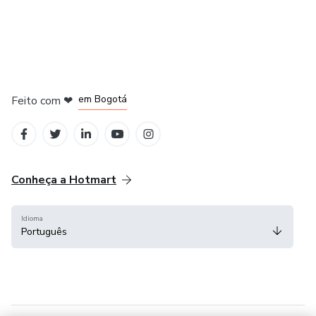
em Amsterdam
em Madrid
em Bogotá
Feito com
❤
em Belo Horizonte
na Cidade do México
Conheça a Hotmart
Idioma
Português