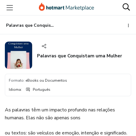
Ir
Ir
Ir
para
para
para
o
o
o
conteúdo
pagamento
rodapé
Palavras que Conquistam uma Mulher
principal
Palavras que Conquistam uma Mulher
Formato
:
eBooks ou Documentos
Idioma
:
Português
As palavras têm um impacto profundo nas relações
humanas. Elas não são apenas sons
ou textos: são veículos de emoção, intenção e significado.