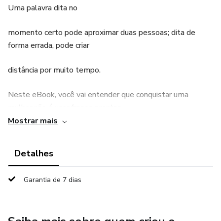
Uma palavra dita no
momento certo pode aproximar duas pessoas; dita de
forma errada, pode criar
distância por muito tempo.
Neste eBook, você vai entender que conquistar uma
mulher não é usar frases prontas
Mostrar mais
ou técnicas manipula vas. É aprender a se posicionar
emocionalmente, criando um
Detalhes
ambiente onde a conexão acontece de forma natural e
Garantia de 7 dias
segura.
As palavras certas surgem quando existe presença,
respeito e verdade. Ao longo dos