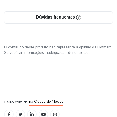
Dúvidas frequentes
O conteúdo deste produto não representa a opinião da Hotmart.
Se você vir informações inadequadas,
denuncie aqui
em Bogotá
em Amsterdam
em Madrid
na Cidade do México
Feito com
❤
em Belo Horizonte