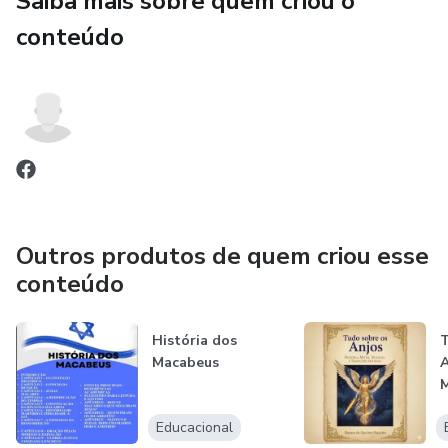
Saiba mais sobre quem criou o
conteúdo
capítulos, você aprenderá não apenas o que dizer, mas
como dizer, quando dizer e por
que dizer.
Outros produtos de quem criou esse
conteúdo
História dos
T
Macabeus
A
M
T
Educacional