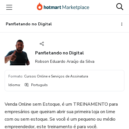
Ir
Ir
Ir
para
para
para
o
o
o
conteúdo
pagamento
rodapé
Panfletando no Digital
principal
Panfletando no Digital
Robson Eduardo Araújo da Silva
Formato
:
Cursos Online e Serviços de Assinatura
Idioma
:
Português
Venda Online sem Estoque, é um TREINAMENTO para
empresários que queiram abrir sua primeira loja on lime
com ou sem estoque. Se você é um pequeno ou médio
empreendedor, este treinamento é para você.