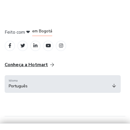
em Amsterdam
em Bogotá
Feito com
❤
em Belo Horizonte
na Cidade do México
em Madrid
Conheça a Hotmart
Idioma
Português