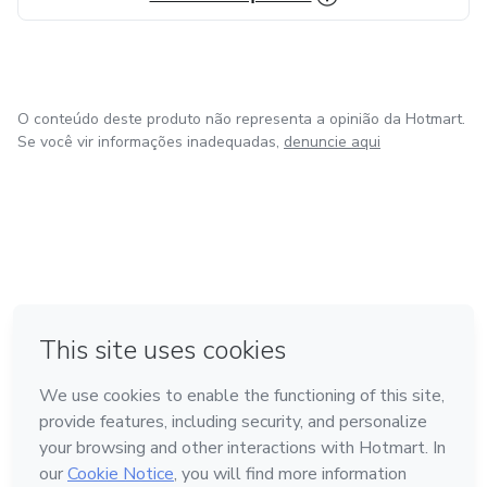
O conteúdo deste produto não representa a opinião da Hotmart.
Se você vir informações inadequadas,
denuncie aqui
em Bogotá
em Amsterdam
em Madrid
na Cidade do México
Feito com
❤
em Belo Horizonte
Conheça a Hotmart