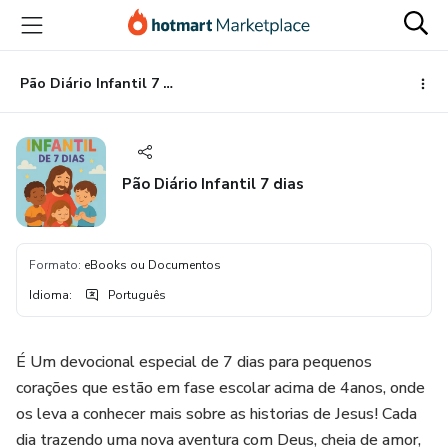
Ir
Ir
Ir
para
para
para
o
o
o
conteúdo
pagamento
rodapé
Pão Diário Infantil 7 dias
principal
Pão Diário Infantil 7 dias
Formato
:
eBooks ou Documentos
Idioma
:
Português
É Um devocional especial de 7 dias para pequenos
corações que estão em fase escolar acima de 4anos, onde
os leva a conhecer mais sobre as historias de Jesus! Cada
dia trazendo uma nova aventura com Deus, cheia de amor,