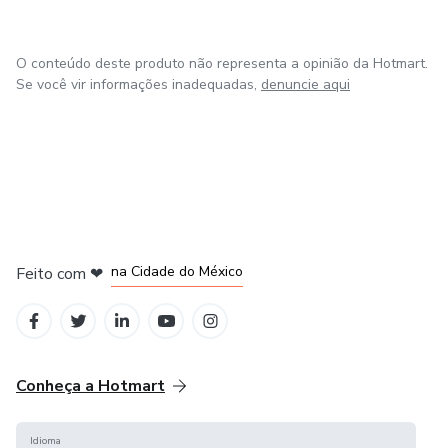
Este caderno é ideal para pessoas que:
• estão enfrentando depressão ou tristeza profunda
O conteúdo deste produto não representa a opinião da Hotmart.
Se você vir informações inadequadas,
denuncie aqui
• desejam compreender melhor seus sentimentos
• buscam uma forma gentil de expressão emocional
• querem cultivar passos de autocuidado e esperança
em Bogotá
em Amsterdam
em Madrid
Formato do Produto
na Cidade do México
Feito com
❤
em Belo Horizonte
Caderno digital em PDF.
Conheça a Hotmart
Idioma