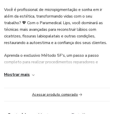
Você é profissional de micropigmentação e sonha em ir
além da estética, transformando vidas com o seu
trabalho? 💖 Com o Paramedical Lips, você dominará as
técnicas mais avançadas para reconstruir lábios com
cicatrizes, fissuras labiopalatais e outras condições,
restaurando a autoestima e a confiança dos seus clientes.
Aprenda o exclusivo Método 5F's, um passo a passo
completo para realizar procedimentos reparadores e
reconstrutores com segurança e precisão. Domine
Mostrar mais
protocolos específicos para cada caso, desde relaxamento
em cicatriz até a reconstrução com camuflagem em
mucosa.
Acessar produto comprado
O que você vai aprender: