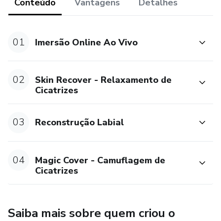
Método 5F's na prática;
Conteúdo
Vantagens
Detalhes
Protocolos para diferentes tipos de cicatrizes e condições;
01
Imersão Online Ao Vivo
Técnicas de relaxamento, camuflagem e reconstrução
labial;
02
Skin Recover - Relaxamento de
Transforme vidas, restaure sorrisos e alcance um novo
Cicatrizes
nível na sua carreira.
03
Reconstrução Labial
04
Magic Cover - Camuflagem de
Cicatrizes
Saiba mais sobre quem criou o