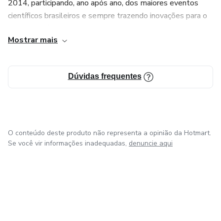
2014, participando, ano após ano, dos maiores eventos
científicos brasileiros e sempre trazendo inovações para o
setor em técnicas como a Neutralização Labial (Brazilian
Mostrar mais
Lips), Hiper Hidratação Labial (Natural Glow) e
Neutralização sem Pigmentos (Reset Lips).
Dúvidas frequentes
O conteúdo deste produto não representa a opinião da Hotmart.
Se você vir informações inadequadas,
denuncie aqui