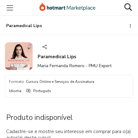
Ir
Ir
Ir
para
para
para
o
o
o
conteúdo
pagamento
rodapé
Paramedical Lips
principal
Paramedical Lips
Maria Fernanda Romero - PMU Expert
Formato
:
Cursos Online e Serviços de Assinatura
Idioma
:
Português
Produto indisponível
Cadastre-se e mostre seu interesse em comprar para o(a)
autor(a) deste curso!