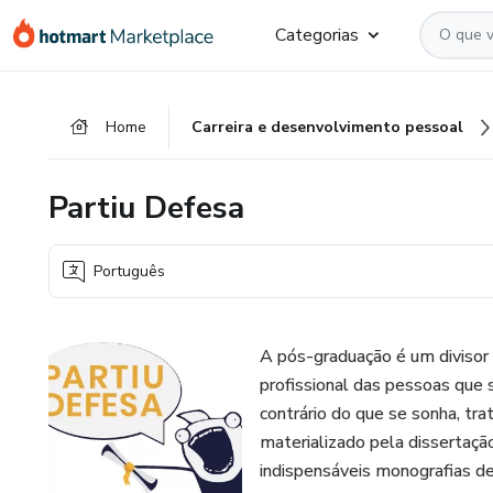
Ir
Ir
Ir
Categorias
para
para
para
o
o
o
conteúdo
pagamento
rodapé
Home
Carreira e desenvolvimento pessoal
principal
Partiu Defesa
Português
A pós-graduação é um divisor
profissional das pessoas que 
contrário do que se sonha, tra
materializado pela dissertaç
indispensáveis monografias de