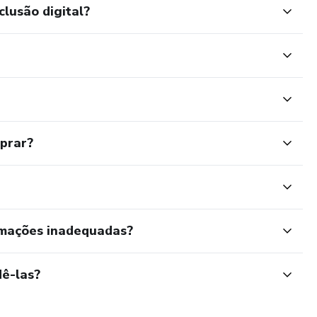
clusão digital?
mprar?
rmações inadequadas?
ê-las?