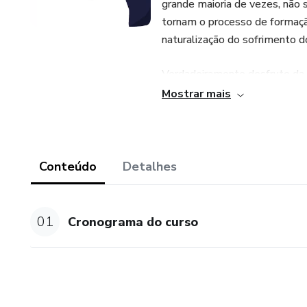
grande maioria de vezes, não s
tornam o processo de formaçã
naturalização do sofrimento d
Verdadeiramente desfrute da 
práticas capazes de facilitar
Mostrar mais
da sua dissertação/ tese.
Construa sua dissertação/ te
fazer. Vá para a banca examin
Conteúdo
Detalhes
conhecimento apropriado dos 
Partiu Defesa!
01
Cronograma do curso
Em tempo, após assistir o curs
seguimento das recomendaçõe
que possamos seguir juntos e