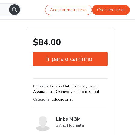
Acessar meu curso
Criar um curso
$84.00
Ir para o carrinho
Garantia de 7 dias
Estude do seu jeito e em qualquer
Formato
:
Cursos Online e Serviços de
dispositivo
Assinatura . Desenvolvimento pessoal
Categoria
:
Educacional
Links MGM
3 Ano Hotmarter