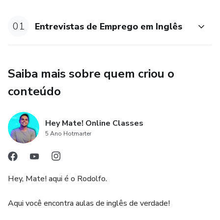
Ideal para profissionais de todas as áreas que buscam
01
Entrevistas de Emprego em Inglês
oportunidades em ambientes de língua inglesa ou que
desejam melhorar suas habilidades de entrevista em
inglês.
Saiba mais sobre quem criou o
Benefícios do Curso:
conteúdo
Ao final deste curso, você estará pronto para impressionar
entrevistadores, responder perguntas difíceis com
Hey Mate! Online Classes
confiança e maximizar suas chances de conseguir o
5 Ano Hotmarter
emprego dos seus sonhos.
BÔNUS:
Hey, Mate! aqui é o Rodolfo.
Vou montar um currículo de emprego em inglês junto com
Aqui você encontra aulas de inglês de verdade!
você.