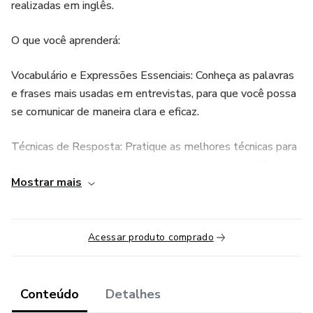
realizadas em inglês.
O que você aprenderá:
Vocabulário e Expressões Essenciais: Conheça as palavras
e frases mais usadas em entrevistas, para que você possa
se comunicar de maneira clara e eficaz.
Técnicas de Resposta: Pratique as melhores técnicas para
responder perguntas comuns de entrevista, como “Tell me
Mostrar mais
about yourself” e “What are your strengths and
weaknesses?”.
Dicas Culturais: Entenda as diferenças culturais no
Acessar produto comprado
processo de entrevista, como etiqueta, expectativas e
comportamentos.
Conteúdo
Detalhes
Para quem é este curso: