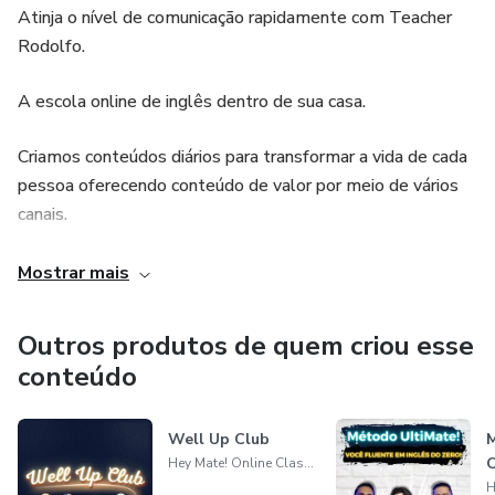
Atinja o nível de comunicação rapidamente com Teacher
É só seguir as diretrizes e você estará apto a abraçar o
Rodolfo.
mundo em inglês.
A escola online de inglês dentro de sua casa.
Criamos conteúdos diários para transformar a vida de cada
pessoa oferecendo conteúdo de valor por meio de vários
canais.
Hoje temos o orgulho de incentivar e mudar a vida de
Mostrar mais
muitas pessoas com muita informação.
Outros produtos de quem criou esse
Você pode nos conhecer melhor em canais como:
conteúdo
Instagram, Facebook, YouTube, Spotify, Telegram, Discord,
nosso website, entre outros.
Well Up Club
M
O
Estamos ansiosos para conhecer você e termos um novo
Hey Mate! Online Classes