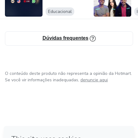
Mate!
Educacional
Dúvidas frequentes
O conteúdo deste produto não representa a opinião da Hotmart.
Se você vir informações inadequadas,
denuncie aqui
em Bogotá
em Amsterdam
em Madrid
na Cidade do México