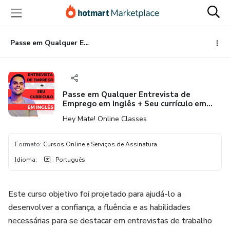
Ir
Ir
Ir
para
para
para
o
o
o
conteúdo
pagamento
rodapé
Passe em Qualquer Entrevista de Emprego em Inglês + Seu currículo em Inglês
principal
Passe em Qualquer Entrevista de
Emprego em Inglês + Seu currículo em
Inglês
Hey Mate! Online Classes
Formato
:
Cursos Online e Serviços de Assinatura
Idioma
:
Português
Este curso objetivo foi projetado para ajudá-lo a
desenvolver a confiança, a fluência e as habilidades
necessárias para se destacar em entrevistas de trabalho