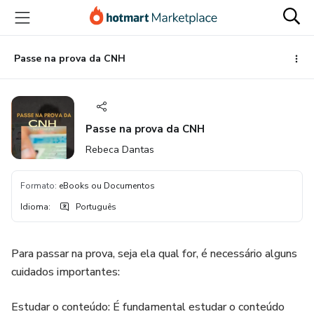
Ir
Ir
Ir
para
para
para
o
o
o
conteúdo
pagamento
rodapé
Passe na prova da CNH
principal
Passe na prova da CNH
Rebeca Dantas
Formato
:
eBooks ou Documentos
Idioma
:
Português
Para passar na prova, seja ela qual for, é necessário alguns
cuidados importantes:
Estudar o conteúdo: É fundamental estudar o conteúdo