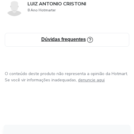
LUIZ ANTONIO CRISTONI
8 Ano Hotmarter
Dúvidas frequentes
O conteúdo deste produto não representa a opinião da Hotmart.
Se você vir informações inadequadas,
denuncie aqui
em Amsterdam
em Madrid