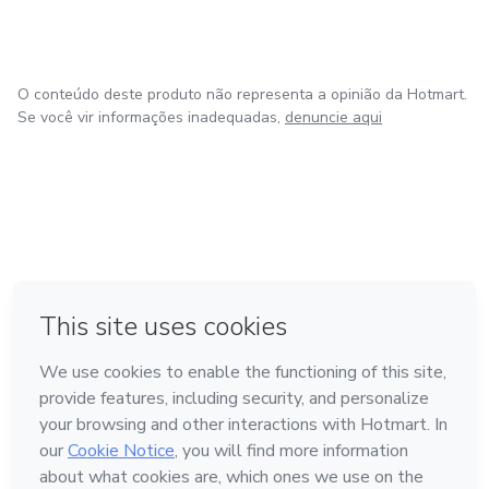
O conteúdo deste produto não representa a opinião da Hotmart.
Se você vir informações inadequadas,
denuncie aqui
em Bogotá
em Amsterdam
em Madrid
na Cidade do México
Feito com
❤
em Belo Horizonte
Conheça a Hotmart