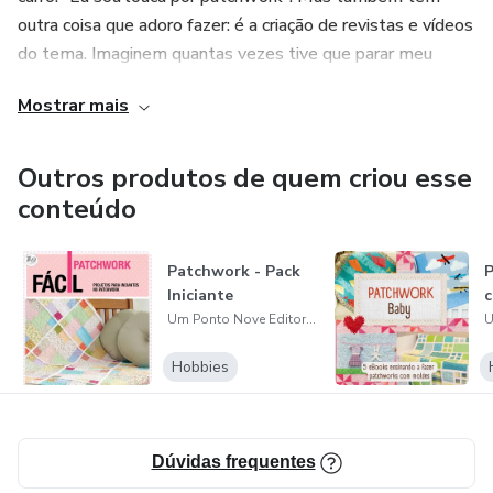
outra coisa que adoro fazer: é a criação de revistas e vídeos
do tema. Imaginem quantas vezes tive que parar meu
patchwork para fazer esse material e vice-versa. Mas, no
Mostrar mais
final, dá tudo certo.
Sinto o maior prazer em fazer a Patch&Afins e o Patchflix
Outros produtos de quem criou esse
e de levá-los a todos vocês, sempre com projetos
conteúdo
maravilhosos, explicações muito simples, e
suficientemente didáticas em diferentes níveis de
Patchwork - Pack
P
exposição.
Iniciante
c
Um Ponto Nove Editora Ltda
A Patch&Afins é referência nas escolas e ateliês de
patchwork, sendo usada no ensino de diversas técnicas. As
Hobbies
matérias, dirigidas
Dúvidas frequentes