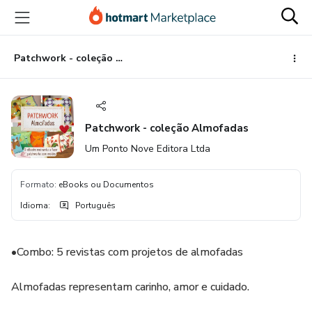
Ir
Ir
Ir
para
para
para
o
o
o
conteúdo
pagamento
rodapé
Patchwork - coleção Almofadas
principal
Patchwork - coleção Almofadas
Um Ponto Nove Editora Ltda
Formato
:
eBooks ou Documentos
Idioma
:
Português
•Combo: 5 revistas com projetos de almofadas
Almofadas representam carinho, amor e cuidado.