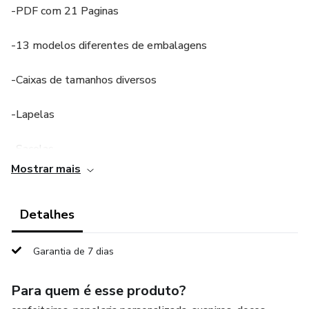
-PDF com 21 Paginas
-13 modelos diferentes de embalagens
-Caixas de tamanhos diversos
-Lapelas
-Sacolas
Mostrar mais
-Variedades de modelos de tags
Detalhes
-Tudo em tamanho para impressão em folha A4
-Acesso Vitalício
Garantia de 7 dias
-Suporte pelo Whatsaap
Para quem é esse produto?