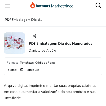
Ir
Ir
Ir
para
para
para
o
o
o
conteúdo
pagamento
rodapé
PDf Embalagem Dia dos Namorados
principal
PDf Embalagem Dia dos Namorados
Daniela de Araújo
Formato
:
Templates, Códigos Fonte
Idioma
:
Português
Arquivo digital imprimir e montar suas próprias caixinhas
em casa e aumentar a valorização do seu produto e sua
lucrativide